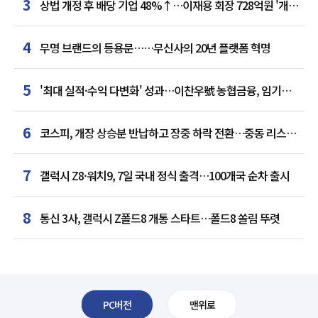
3
상법 개정 후 배당 기업 48%↑…이재용 회장 728억원 '개인
최다'
4
무명 브랜드의 등용문……무신사의 20년 플랫폼 혁명
5
'최대 실적·수익 다변화' 성과…이찬우號 농협금융, 임기
말년 성장 박차
6
코스피, 개장 상승분 반납하고 장중 하락 전환…중동 리스크·
美 경계감
7
갤럭시 Z8·워치9, 7일 국내 정식 출격…100개국 순차 출시
8
통신 3사, 갤럭시 Z폴드8 개통 스타트…폴드8 쏠림 뚜렷
PC버전
맨위로