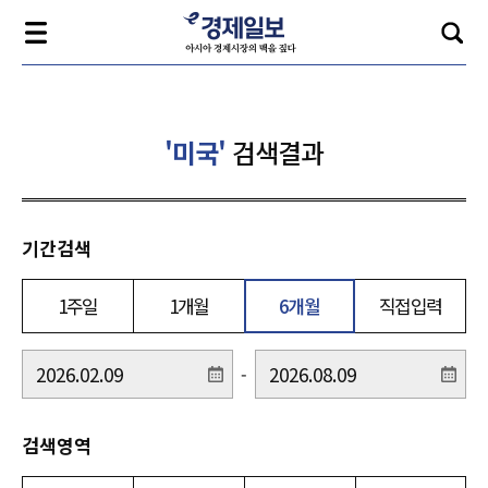
'미국'
검색결과
기간검색
1주일
1개월
6개월
직접입력
-
검색영역