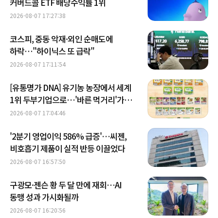
커버드콜 ETF 배당수익률 1위
2026-08-07 17:27:38
코스피, 중동 악재·외인 순매도에
하락…"하이닉스 또 급락"
2026-08-07 17:11:54
[유통명가 DNA] 유기농 농장에서 세계
1위 두부기업으로…'바른 먹거리'가
키운 풀무원
2026-08-07 17:04:46
'2분기 영업이익 586% 급증'…씨젠,
비호흡기 제품이 실적 반등 이끌었다
2026-08-07 16:57:50
구광모·젠슨 황 두 달 만에 재회…AI
동맹 성과 가시화될까
2026-08-07 16:20:56