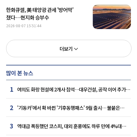
한화큐셀, 美 태양광 관세 '방어막'
쳤다…현지화 승부수
2026-08-07 15:51:44
더보기
많이 본 뉴스
1
여의도 화랑 현설에 2개사 참석…대우건설, 공작 이어 추가
거점 확보하나
2
'기동카'에서 확 바뀐 '기후동행패스' 9월 출시… 불붙은
카드사 경쟁
3
역대급 폭등했던 코스피, 대외 훈풍에도 하루 만에 4%대
급락