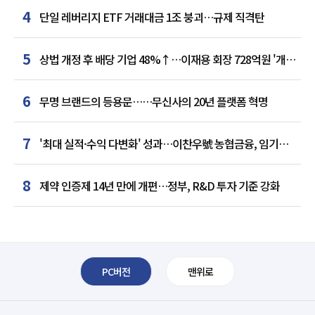
4
단일 레버리지 ETF 거래대금 1조 붕괴…규제 직격탄
5
상법 개정 후 배당 기업 48%↑…이재용 회장 728억원 '개인
최다'
6
무명 브랜드의 등용문……무신사의 20년 플랫폼 혁명
7
'최대 실적·수익 다변화' 성과…이찬우號 농협금융, 임기
말년 성장 박차
8
제약 인증제 14년 만에 개편…정부, R&D 투자 기준 강화
PC버전
맨위로