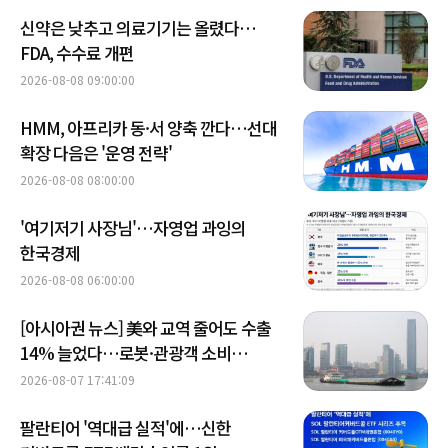
신약은 낮추고 의료기기는 올렸다…
FDA, 수수료 개편
2026-08-08 09:00:00
HMM, 아프리카 동·서 양축 깐다…선대
확장 다음은 '운영 전략'
2026-08-08 08:00:00
'여기저기 사장님'…자영업 과잉의
한국경제
2026-08-08 06:00:00
[아시아권 뉴스] 美와 교역 줄어도 수출
14% 늘었다…로봇·관광객 소비
키우는 중국
2026-08-07 17:41:09
팔란티어 '역대급 실적'에…신한