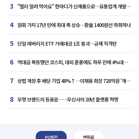
3
"젤리 얼려 먹어요" 한마디가 신제품으로…유통업계 개발실
된 SNS
4
원화 가치 17년 만에 최대 폭 상승…환율 1400원선 하회하나
5
단일 레버리지 ETF 거래대금 1조 붕괴…규제 직격탄
6
역대급 폭등했던 코스피, 대외 훈풍에도 하루 만에 4%대
급락
7
상법 개정 후 배당 기업 48%↑…이재용 회장 728억원 '개인
최다'
8
무명 브랜드의 등용문……무신사의 20년 플랫폼 혁명
PC버전
맨위로