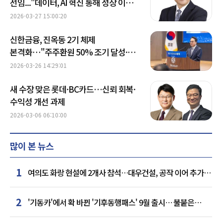
선임..."데이터, AI 혁신 통해 성장 이끌
것"
2026-03-27 15:00:20
신한금융, 진옥동 2기 체제
본격화…"주주환원 50% 조기 달성·
미래금융 가속"
2026-03-26 14:29:01
새 수장 맞은 롯데·BC카드…신뢰 회복·
수익성 개선 과제
2026-03-06 06:10:00
많이 본 뉴스
1
여의도 화랑 현설에 2개사 참석…대우건설, 공작 이어 추가
거점 확보하나
2
'기동카'에서 확 바뀐 '기후동행패스' 9월 출시… 불붙은
카드사 경쟁