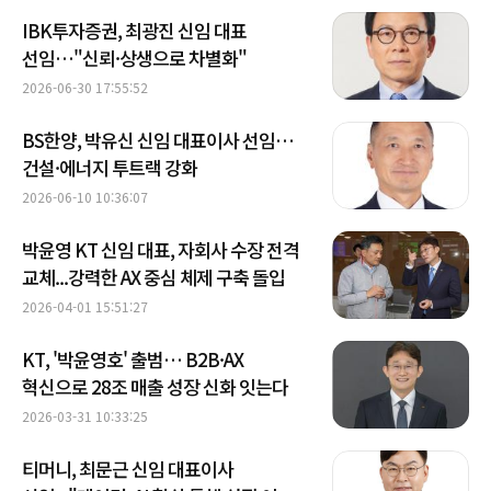
IBK투자증권, 최광진 신임 대표
선임…"신뢰·상생으로 차별화"
2026-06-30 17:55:52
BS한양, 박유신 신임 대표이사 선임…
건설·에너지 투트랙 강화
2026-06-10 10:36:07
박윤영 KT 신임 대표, 자회사 수장 전격
교체...강력한 AX 중심 체제 구축 돌입
2026-04-01 15:51:27
KT, '박윤영호' 출범… B2B·AX
혁신으로 28조 매출 성장 신화 잇는다
2026-03-31 10:33:25
티머니, 최문근 신임 대표이사