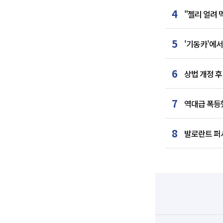
4
"젤리 얼려
5
'기동카'에서
6
상법 개정 후
7
역대급 폭등했
8
발로란트 퍼시