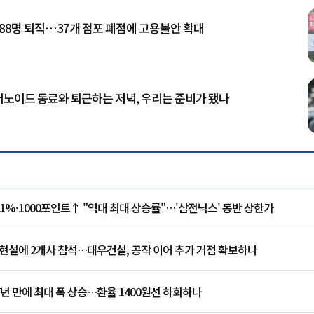
588명 퇴직…37개 점포 폐점에 고용불안 확대
휴머노이드 동료와 퇴근하는 저녁, 우리는 준비가 됐나
.91%·1000포인트↑ "역대 최대 상승률"…'삼전닉스' 동반 상한가
현설에 2개사 참석…대우건설, 공작 이어 추가 거점 확보하나
7년 만에 최대 폭 상승…환율 1400원선 하회하나