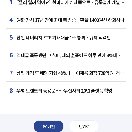
3
"젤리 얼려 먹어요" 한마디가 신제품으로…유통업계 개발실
된 SNS
4
원화 가치 17년 만에 최대 폭 상승…환율 1400원선 하회하나
5
단일 레버리지 ETF 거래대금 1조 붕괴…규제 직격탄
6
역대급 폭등했던 코스피, 대외 훈풍에도 하루 만에 4%대
급락
7
상법 개정 후 배당 기업 48%↑…이재용 회장 728억원 '개인
최다'
8
무명 브랜드의 등용문……무신사의 20년 플랫폼 혁명
PC버전
맨위로