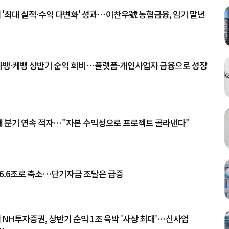
] '최대 실적·수익 다변화' 성과…이찬우號 농협금융, 임기 말년
 카뱅·케뱅 상반기 순익 희비…플랫폼·개인사업자 금융으로 성장
개 분기 연속 적자…"자본 수익성으로 프로젝트 골라낸다"
26.6조로 축소…단기자금 조달은 급증
] NH투자증권, 상반기 순익 1조 육박 '사상 최대'…신사업