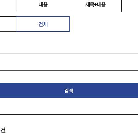
내용
제목+내용
전체
검색
5
건