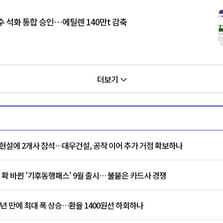
여수 석화 통합 승인…에틸렌 140만t 감축
더보기
현설에 2개사 참석…대우건설, 공작 이어 추가 거점 확보하나
 확 바뀐 '기후동행패스' 9월 출시… 불붙은 카드사 경쟁
7년 만에 최대 폭 상승…환율 1400원선 하회하나