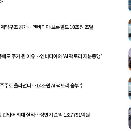
화
토리 계약구조 공개…엔비디아·브룩필드 10조원 조달
유증에도 주가 뛴 이유…엔비디아와 'AI 팩토리 지분동맹'
 주주로 올라선다…14조원 AI 팩토리 승부수
권 힙입어 최대 실적…상반기 순익 1조7791억원