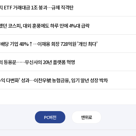
 ETF 거래대금 1조 붕괴…규제 직격탄
던 코스피, 대외 훈풍에도 하루 만에 4%대 급락
 배당 기업 48%↑…이재용 회장 728억원 '개인 최다'
의 등용문……무신사의 20년 플랫폼 혁명
수익 다변화' 성과…이찬우號 농협금융, 임기 말년 성장 박차
PC버전
맨위로