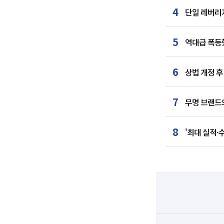
4
단일 레버리지
5
역대급 폭등했
6
상법 개정 후
7
무명 브랜드
8
'최대 실적·