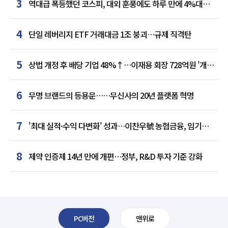
3
역대급 폭등했던 코스피, 대외 훈풍에도 하루 만에 4%대
급락
4
단일 레버리지 ETF 거래대금 1조 붕괴…규제 직격탄
5
상법 개정 후 배당 기업 48%↑…이재용 회장 728억원 '개인
최다'
6
무명 브랜드의 등용문……무신사의 20년 플랫폼 혁명
7
'최대 실적·수익 다변화' 성과…이찬우號 농협금융, 임기
말년 성장 박차
8
제약 인증제 14년 만에 개편…정부, R&D 투자 기준 강화
PC버전
맨위로