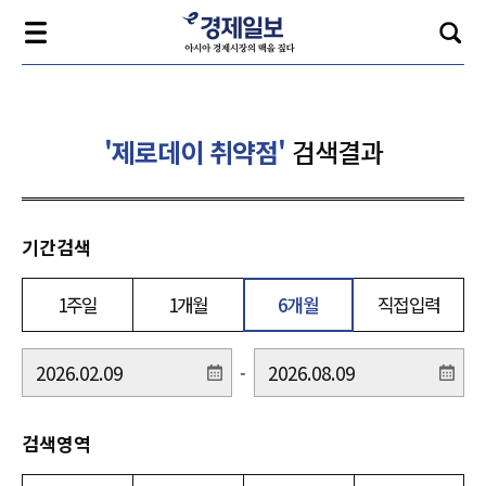
'제로데이 취약점'
검색결과
기간검색
1주일
1개월
6개월
직접입력
-
검색영역