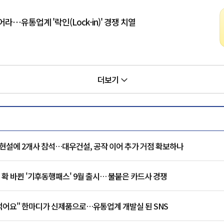
라…유통업계 '락인(Lock-in)' 경쟁 치열
더보기
현설에 2개사 참석…대우건설, 공작 이어 추가 거점 확보하나
 확 바뀐 '기후동행패스' 9월 출시… 불붙은 카드사 경쟁
 먹어요" 한마디가 신제품으로…유통업계 개발실 된 SNS