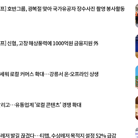
리프] 호반그룹, 광복절 맞아 국가유공자 장수사진 촬영 봉사활동
프] 신협, 고창 해상풍력에 1000억원 금융지원 外
앞세워 로컬 커머스 확대…강릉서 온·오프라인 상생
살리고…유통업계 '로컬 콘텐츠' 경쟁 확대
 레저 발길 끊겼다…티맵, 수상레저 목적지 설정 52% 급감