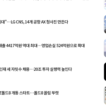
시대"…LG CNS, 14개 공항 AX 청사진 만든다
매출 4417억원 역대 최대…영업손실 524억원으로 확대
인재 세 자릿수 채용…20조 투자 실행력 높인다
 Z폴드8 개통 스타트…폴드8 쏠림 뚜렷