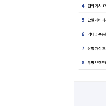
4
원화 가치 1
5
단일 레버리지
6
역대급 폭등했
7
상법 개정 후
8
무명 브랜드