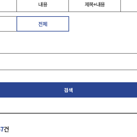
내용
제목+내용
전체
검색
67
건