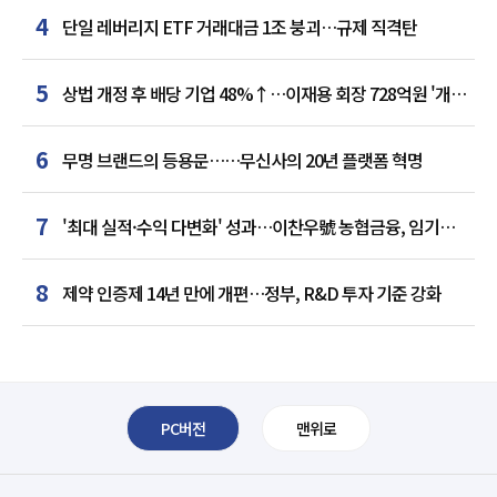
4
단일 레버리지 ETF 거래대금 1조 붕괴…규제 직격탄
5
상법 개정 후 배당 기업 48%↑…이재용 회장 728억원 '개인
최다'
6
무명 브랜드의 등용문……무신사의 20년 플랫폼 혁명
7
'최대 실적·수익 다변화' 성과…이찬우號 농협금융, 임기
말년 성장 박차
8
제약 인증제 14년 만에 개편…정부, R&D 투자 기준 강화
PC버전
맨위로