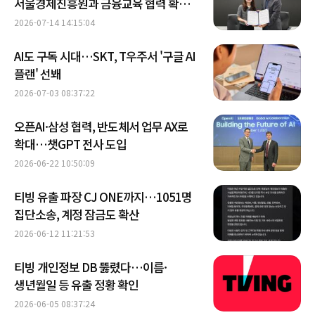
서울경제진흥원과 금융교육 협력 확대
外
2026-07-14 14:15:04
AI도 구독 시대…SKT, T우주서 '구글 AI
플랜' 선봬
2026-07-03 08:37:22
오픈AI·삼성 협력, 반도체서 업무 AX로
확대…챗GPT 전사 도입
2026-06-22 10:50:09
티빙 유출 파장 CJ ONE까지…1051명
집단소송, 계정 잠금도 확산
2026-06-12 11:21:53
티빙 개인정보 DB 뚫렸다…이름·
생년월일 등 유출 정황 확인
2026-06-05 08:37:24