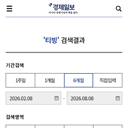
'티빙'
검색결과
기간검색
1주일
1개월
6개월
직접입력
-
검색영역