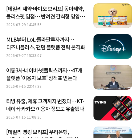
[데일리 제약·바이오 브리프] ​​​​​​​동아제약,
몰리스펫 입점… 반려견 간식형 영양제
선봬 外
2026-07-29 14:45:55
MLB부터 LoL·롤라팔루자까지…
디즈니플러스, 팬덤 플랫폼 전략 본격화
2026-07-27 15:33:07
이통3사·네이버·넷플릭스까지…47개
플랫폼 '이용자 보호' 성적표 받는다
2026-07-15 22:47:39
티빙 유출, 제휴 고객까지 번졌다…KT·
네이버·카카오 이용자 정보도 유출됐나
2026-07-15 11:08:30
[데일리 뱅킹 브리프] 우리은행,