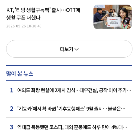
KT, '티빙 생활구독팩' 출시…OTT에
생활 쿠폰 더했다
2026-05-26 10:30:48
더보기
많이 본 뉴스
1
여의도 화랑 현설에 2개사 참석…대우건설, 공작 이어 추가
거점 확보하나
2
'기동카'에서 확 바뀐 '기후동행패스' 9월 출시… 불붙은
카드사 경쟁
3
역대급 폭등했던 코스피, 대외 훈풍에도 하루 만에 4%대
급락