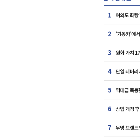
1
여의도 화랑 
2
'기동카'에서
3
원화 가치 1
4
단일 레버리지
5
역대급 폭등했
6
상법 개정 후
7
무명 브랜드