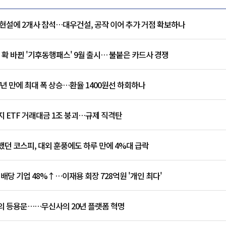
현설에 2개사 참석…대우건설, 공작 이어 추가 거점 확보하나
 확 바뀐 '기후동행패스' 9월 출시… 불붙은 카드사 경쟁
7년 만에 최대 폭 상승…환율 1400원선 하회하나
 ETF 거래대금 1조 붕괴…규제 직격탄
던 코스피, 대외 훈풍에도 하루 만에 4%대 급락
 배당 기업 48%↑…이재용 회장 728억원 '개인 최다'
의 등용문……무신사의 20년 플랫폼 혁명