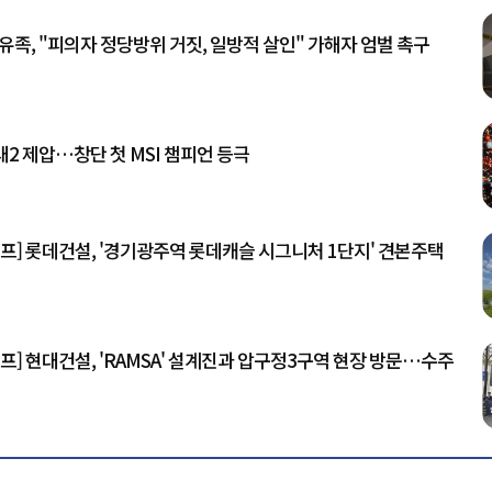
유족, "피의자 정당방위 거짓, 일방적 살인" 가해자 엄벌 촉구
3대2 제압…창단 첫 MSI 챔피언 등극
프] 롯데건설, '경기광주역 롯데캐슬 시그니처 1단지' 견본주택
프] 현대건설, 'RAMSA' 설계진과 압구정3구역 현장 방문…수주