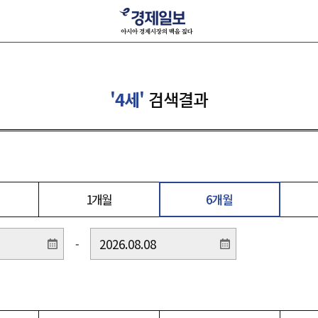
'4세'
검색결과
1개월
6개월
-