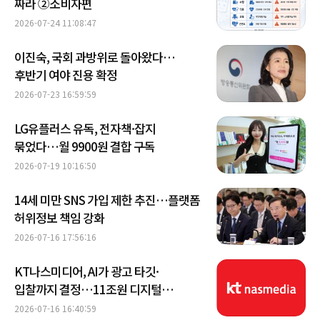
짜라 ②소비자편
2026-07-24 11:08:47
이진숙, 국회 과방위로 돌아왔다…
후반기 여야 진용 확정
2026-07-23 16:59:59
LG유플러스 유독, 전자책·잡지
묶었다…월 9900원 결합 구독
2026-07-19 10:16:50
14세 미만 SNS 가입 제한 추진…플랫폼
허위정보 책임 강화
2026-07-16 17:56:16
KT나스미디어, AI가 광고 타깃·
입찰까지 결정…11조원 디지털
광고시장 재편
2026-07-16 16:40:59