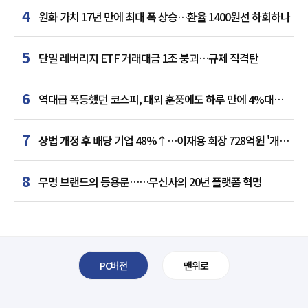
4
원화 가치 17년 만에 최대 폭 상승…환율 1400원선 하회하나
5
단일 레버리지 ETF 거래대금 1조 붕괴…규제 직격탄
6
역대급 폭등했던 코스피, 대외 훈풍에도 하루 만에 4%대
급락
7
상법 개정 후 배당 기업 48%↑…이재용 회장 728억원 '개인
최다'
8
무명 브랜드의 등용문……무신사의 20년 플랫폼 혁명
PC버전
맨위로