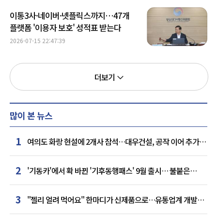
이통3사·네이버·넷플릭스까지…47개
플랫폼 '이용자 보호' 성적표 받는다
2026-07-15 22:47:39
더보기
많이 본 뉴스
1
여의도 화랑 현설에 2개사 참석…대우건설, 공작 이어 추가
거점 확보하나
2
'기동카'에서 확 바뀐 '기후동행패스' 9월 출시… 불붙은
카드사 경쟁
3
"젤리 얼려 먹어요" 한마디가 신제품으로…유통업계 개발실
된 SNS