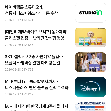
네이버웹툰 스튜디오N,
청룡시리즈어워즈 4개 부문 수상
2026-08-02 13:18:21
[데일리 제약·바이오 브리프] ​​​​​​​동아제약,
몰리스펫 입점… 반려견 간식형 영양제
선봬 外
2026-07-29 14:45:55
SKT, 갤럭시 Z 3종 사전예약 돌입…
넷플릭스·멤버십 결합 마케팅 눈길
2026-07-28 08:40:57
MLB부터 LoL·롤라팔루자까지…
디즈니플러스, 팬덤 플랫폼 전략 본격화
2026-07-27 15:33:07
[AI시대 대격변] 한국경제 3주체를 다시