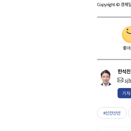
Copyright © 
좋아
한석진
sj
기자
#신안산선