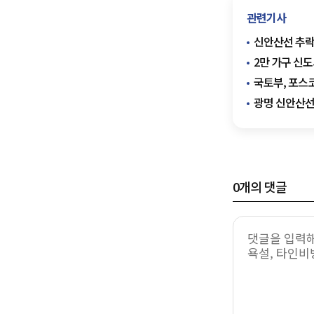
관련기사
신안산선 추
2만 가구 신
국토부, 포스
광명 신안산선
0
개의 댓글