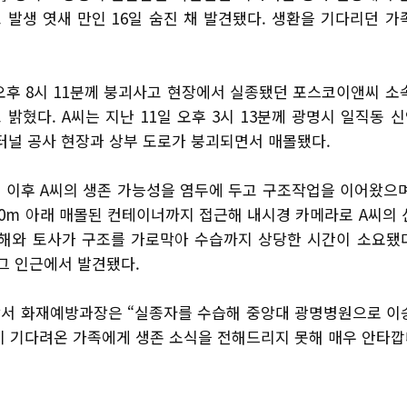
 발생 엿새 만인 16일 숨진 채 발견됐다. 생환을 기다리던 
후 8시 11분께 붕괴사고 현장에서 실종됐던 포스코이앤씨 소속
밝혔다. A씨는 지난 11일 오후 3시 13분께 광명시 일직동
하터널 공사 현장과 상부 도로가 붕괴되면서 매몰됐다.
 이후 A씨의 생존 가능성을 염두에 두고 구조작업을 이어왔으며,
30m 아래 매몰된 컨테이너까지 접근해 내시경 카메라로 A씨의
잔해와 토사가 구조를 가로막아 수습까지 상당한 시간이 소요됐다
그 인근에서 발견됐다.
서 화재예방과장은 “실종자를 수습해 중앙대 광명병원으로 이송
이 기다려온 가족에게 생존 소식을 전해드리지 못해 매우 안타깝