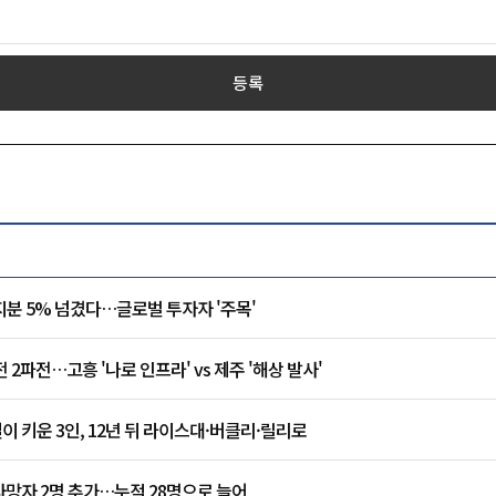
등록
지분 5% 넘겼다…글로벌 투자자 '주목'
2파전…고흥 '나로 인프라' vs 제주 '해상 발사'
실이 키운 3인, 12년 뒤 라이스대·버클리·릴리로
사망자 2명 추가…누적 28명으로 늘어