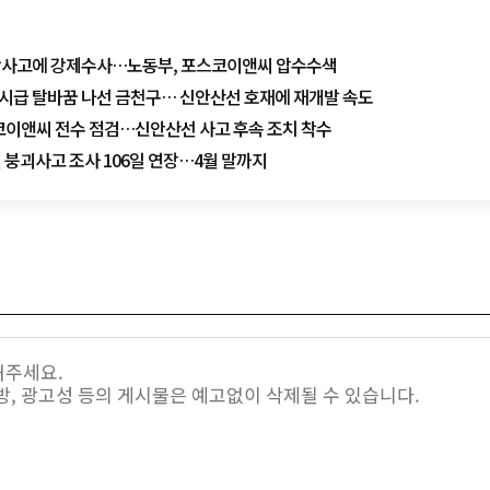
락사고에 강제수사…노동부, 포스코이앤씨 압수수색
도시급 탈바꿈 나선 금천구… 신안산선 호재에 재개발 속도
코이앤씨 전수 점검…신안산선 사고 후속 조치 착수
 붕괴사고 조사 106일 연장…4월 말까지