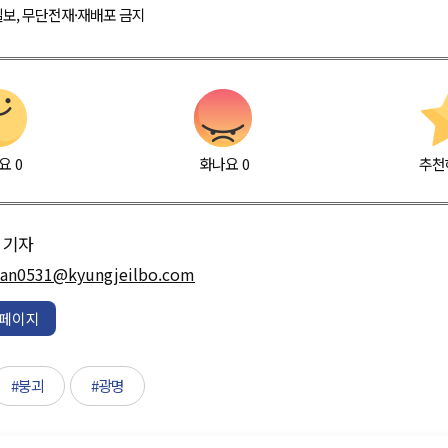
경제일보, 무단전재·재배포 금지
요
0
화나요
0
추천
기자
han0531@kyungjeilbo.com
페이지
#붕괴
#광명