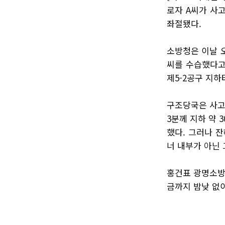
로자 A씨가 사고
좌절됐다.
소방청은 이날 오
씨를 수습했다고 
제5-2공구 지
구조당국은 사고
3분께 지하 약 
했다. 그러나 
너 내부가 아닌 
홍건표 광명소방
금까지 밤낮 없