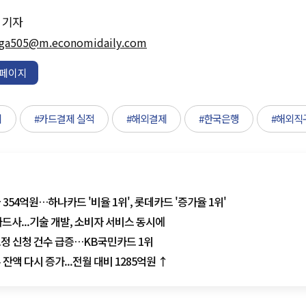
기자
ga505@m.economidaily.com
페이지
이
#카드결제 실적
#해외결제
#한국은행
#해외직
354억원…하나카드 '비율 1위', 롯데카드 '증가율 1위'
카드사...기술 개발, 소비자 서비스 동시에
정 신청 건수 급증…KB국민카드 1위
잔액 다시 증가...전월 대비 1285억원 ↑