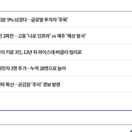
지분 5% 넘겼다…글로벌 투자자 '주목'
2파전…고흥 '나로 인프라' vs 제주 '해상 발사'
실이 키운 3인, 12년 뒤 라이스대·버클리·릴리로
사망자 2명 추가…누적 28명으로 늘어
탁 확산…금감원 '주의' 경보 발령