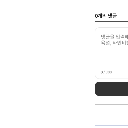
0
개의 댓글
0
/ 300