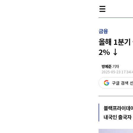
금융
올해 1분기 
2% ↓
방예준
기자
2025-05-23 17:34:
구글 검색 
블랙프라이데이
내국인 출국자 