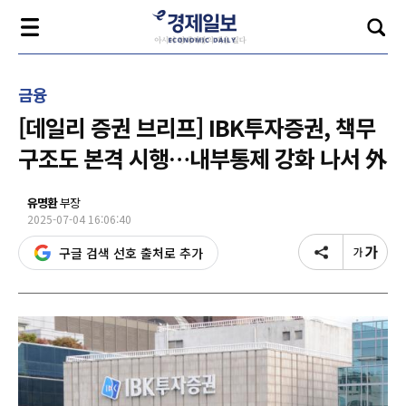
금융
[데일리 증권 브리프] IBK투자증권, 책무
구조도 본격 시행…내부통제 강화 나서 外
유명환
부장
2025-07-04 16:06:40
구글 검색 선호 출처로 추가