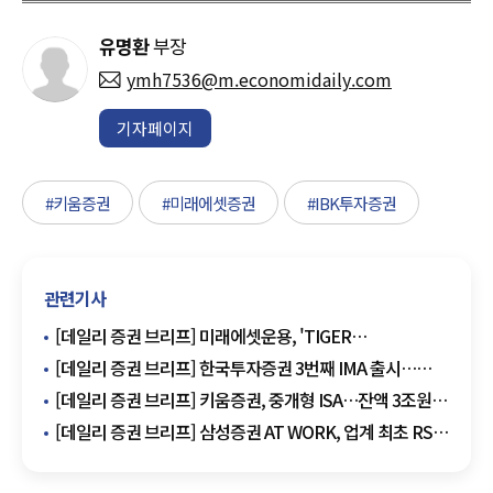
유명환
부장
ymh7536@m.economidaily.com
기자페이지
#키움증권
#미래에셋증권
#IBK투자증권
관련기사
[데일리 증권 브리프] 미래에셋운용, 'TIGER
배당커버드콜액티브' 배당 실시 外
[데일리 증권 브리프] 한국투자증권 3번째 IMA 출시…
3000억원 모집 外
[데일리 증권 브리프] 키움증권, 중개형 ISA…잔액 3조원
돌파 外
[데일리 증권 브리프] 삼성증권 AT WORK, 업계 최초 RSA
서비스 개시 外