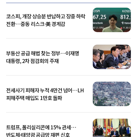
코스피, 개장 상승분 반납하고 장중 하락
전환…중동 리스크·美 경계감
부동산 공급 해법 찾는 정부…이재명
대통령, 2차 점검회의 주재
전세사기 피해자 누적 4만건 넘어…LH
피해주택 매입도 1만호 돌파
트럼프, 폴리실리콘에 15% 관세…
반도체·태양광 공급망 재편 신호