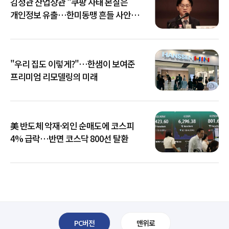
김정관 산업장관 "쿠팡 사태 본질은
개인정보 유출…한미동맹 흔들 사안
아냐"
"우리 집도 이렇게?"…한샘이 보여준
프리미엄 리모델링의 미래
美 반도체 악재·외인 순매도에 코스피
4% 급락…반면 코스닥 800선 탈환
PC버전
맨위로