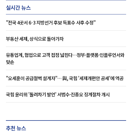
실시간 뉴스
"전국 4곳서 6·3 지방선거 후보 득표수 사후 수정"
부동산 세제, 상식으로 돌아가자
유통업계, 협업으로 고객 접점 넓힌다…정부·플랫폼·인플루언서와
맞손
"오세훈이 공급절벽 설계자"… 與, 국힘 '세제개편안 공세'에 역공
국힘 윤리위 '돌려차기 발언' 서범수·진종오 징계절차 개시
추천 뉴스