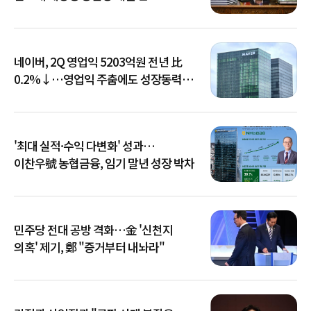
네이버, 2Q 영업익 5203억원 전년 比
0.2%↓…영업익 주춤에도 성장동력
키운다
'최대 실적·수익 다변화' 성과…
이찬우號 농협금융, 임기 말년 성장 박차
민주당 전대 공방 격화…金 '신천지
의혹' 제기, 鄭 "증거부터 내놔라"