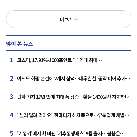
더보기
많이 본 뉴스
1
코스피, 17.91%·1000포인트↑ "역대 최대
상승률"…'삼전닉스' 동반 상한가
2
여의도 화랑 현설에 2개사 참석…대우건설, 공작 이어 추가
거점 확보하나
3
원화 가치 17년 만에 최대 폭 상승…환율 1400원선 하회하나
4
"젤리 얼려 먹어요" 한마디가 신제품으로…유통업계 개발실
된 SNS
5
'기동카'에서 확 바뀐 '기후동행패스' 9월 출시… 불붙은