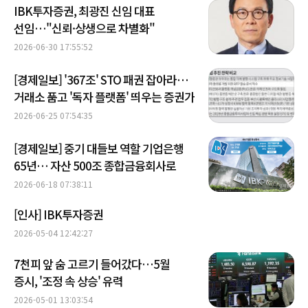
IBK투자증권, 최광진 신임 대표
선임…"신뢰·상생으로 차별화"
2026-06-30 17:55:52
[경제일보] '367조' STO 패권 잡아라…
거래소 품고 '독자 플랫폼' 띄우는 증권가
2026-06-25 07:54:35
[경제일보] 중기 대들보 역할 기업은행
65년… 자산 500조 종합금융회사로
2026-06-18 07:38:11
[인사] IBK투자증권
2026-05-04 12:42:27
7천피 앞 숨 고르기 들어갔다…5월
증시, '조정 속 상승' 유력
2026-05-01 13:03:54