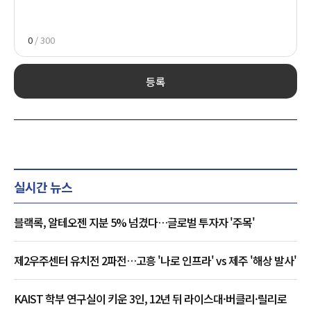
0
/ 300
등록
실시간 뉴스
블랙록, 알테오젠 지분 5% 넘겼다…글로벌 투자자 '주목'
제2우주센터 유치전 2파전…고흥 '나로 인프라' vs 제주 '해상 발사'
KAIST 학부 연구실이 키운 3인, 12년 뒤 라이스대·버클리·릴리로