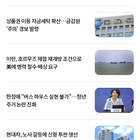
상품권 이용 자금세탁 확산…금감원
'주의' 경보 발령
이란, 호르무즈 해협 재개방 조건으로
美에 병력 철수·배상 요구
한정애 "버스 하우스 실현 불가"…청년
주거 논란 진화
현대차, 노사 갈등에 신형 투싼 생산