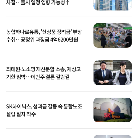
차질…출시 일정 영향 가능성↑
농협하나로유통, '신상품 장려금' 부당
수취…공정위 과징금 4억6200만원
최태원·노소영 재산분할 소송, 재상고
기한 임박…이번주 결론 갈림길
SK하이닉스, 성과급 갈등 속 통합노조
설립 절차 착수