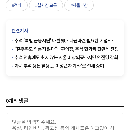
#정체
#실시간 교통
#서울부산
관련기사
추석 '특별 금융지원' 나선 銀…자금마련 필요한 기업·
서민에 '힘'
"혼추족도 외롭지 않다"…편의점, 추석 한가위 간편식 전쟁
추석 연휴에도 쉬지 않는 서울 비상의료…시민 안전망 강화
자녀 추석 용돈 활용....'미성년자 계좌'로 절세 증여
0
개의 댓글