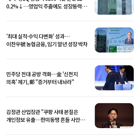
0.2%↓…영업익 주춤에도 성장동력
키운다
'최대 실적·수익 다변화' 성과…
이찬우號 농협금융, 임기 말년 성장 박차
민주당 전대 공방 격화…金 '신천지
의혹' 제기, 鄭 "증거부터 내놔라"
김정관 산업장관 "쿠팡 사태 본질은
개인정보 유출…한미동맹 흔들 사안
아냐"