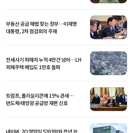
부동산 공급 해법 찾는 정부…이재명
대통령, 2차 점검회의 주재
전세사기 피해자 누적 4만건 넘어…LH
피해주택 매입도 1만호 돌파
트럼프, 폴리실리콘에 15% 관세…
반도체·태양광 공급망 재편 신호
네이버, 2Q 영업익 5203억원 전년 比