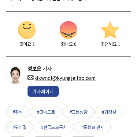
좋아요
1
화나요
0
추천해요
1
정보운
기자
dkwndl@kyungjeilbo.com
기자페이지
#추석
#고속도로
#교통상황
#귀경길
#귀성길
#한국도로공사
#통행료 면제