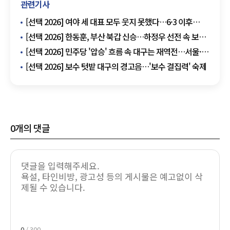
관련기사
[선택 2026] 여야 세 대표 모두 웃지 못했다…6·3 이후
정계개편 시계 빨라진다
[선택 2026] 한동훈, 부산 북갑 신승…하정우 선전 속 보수
재편 신호
[선택 2026] 민주당 '압승' 흐름 속 대구는 재역전…서울·
부산 우세, 평택을은 끝까지 안갯속
[선택 2026] 보수 텃밭 대구의 경고음…'보수 결집력' 숙제
0
개의 댓글
0
/ 300