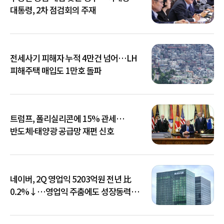
대통령, 2차 점검회의 주재
전세사기 피해자 누적 4만건 넘어…LH
피해주택 매입도 1만호 돌파
트럼프, 폴리실리콘에 15% 관세…
반도체·태양광 공급망 재편 신호
네이버, 2Q 영업익 5203억원 전년 比
0.2%↓…영업익 주춤에도 성장동력
키운다