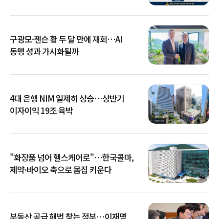
확산
구광모·젠슨 황 두 달 만에 재회…AI
동맹 성과 가시화될까
4대 은행 NIM 일제히 상승…상반기
이자이익 19조 육박
"화장품 넘어 헬스케어로"…한국콜마,
제약·바이오 축으로 몸집 키운다
부동산 공급 해법 찾는 정부…이재명