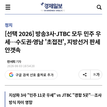
정치
[선택 2026] 방송3사·JTBC 모두 민주 우
세…수도권·영남 '초접전', 지방선거 판세
안갯속
안서희
기자
2026-06-03 18:54:20
구글 검색 선호 출처로 추가
지상파 3사 "민주 11곳 우세" vs JTBC "경합 5곳"…조사
방식 차이 영향