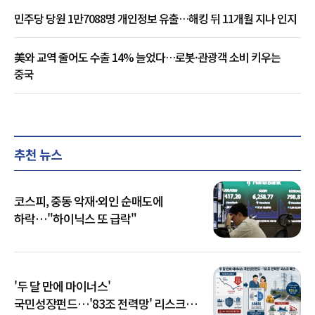
민주당 당원 1만7088명 개인정보 유출…해킹 뒤 11개월 지나 인지
美와 교역 줄어도 수출 14% 늘었다…로봇·관광객 소비 키우는
중국
추천 뉴스
코스피, 중동 악재·외인 순매도에
하락…"하이닉스 또 급락"
'두 달 만에 마이너스'
국민성장펀드…'83조 전력망' 리스크