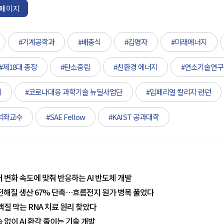
페이지
#기계공학과
#배충식
#김명자
#미래에너지
#제18대 총장
#탄소중립
#친환경 에너지
#연소기술연
회
#코로나대응 과학기술 뉴딜사업단
#임페리얼 칼리지 런던
석좌교수
#SAE Fellow
#KAIST 공과대학
이터 변화 속도에 맞춰 반응하는 AI 반도체 개발
SS 전해질 생산 67% 단축…흐름전지 원가 병목 풀었다
 악액질 막는 RNA 치료 원리 찾았다
습 없이 AI 환각 줄이는 기술 개발