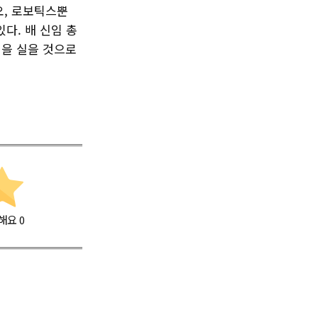
오, 로보틱스뿐
다. 배 신임 총
힘을 실을 것으로
해요
0