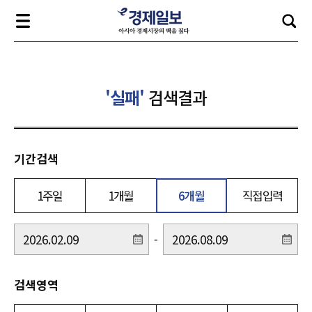
'실패'
검색결과
기간검색
1주일
1개월
6개월
직접입력
-
검색영역