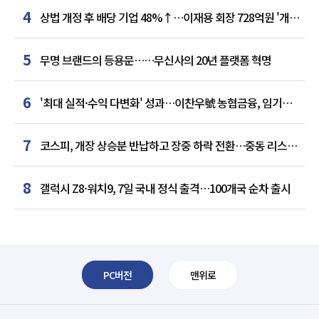
4
상법 개정 후 배당 기업 48%↑…이재용 회장 728억원 '개인
최다'
5
무명 브랜드의 등용문……무신사의 20년 플랫폼 혁명
6
'최대 실적·수익 다변화' 성과…이찬우號 농협금융, 임기
말년 성장 박차
7
코스피, 개장 상승분 반납하고 장중 하락 전환…중동 리스크·
美 경계감
8
갤럭시 Z8·워치9, 7일 국내 정식 출격…100개국 순차 출시
PC버전
맨위로