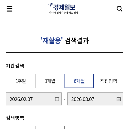
'재활용'
검색결과
기간검색
1주일
1개월
6개월
직접입력
-
검색영역