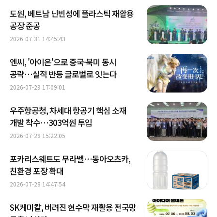
도원, 베트남 닌빈성에 플라스틱 재활용
공장 준공
2026-07-31 14:45:43
엔씨, '아이온'으로 중국·북미 동시
공략…실적 반등 글로벌로 잇는다
2026-07-29 17:09:01
우주항공청, 차세대 항공기 핵심 소재
개발 착수…303억원 투입
2026-07-28 15:22:05
포카리스웨트도 무라벨…동아오츠카,
친환경 포장 확대
2026-07-28 14:47:54
SK케미칼, 버려진 현수막 재활용 전국망