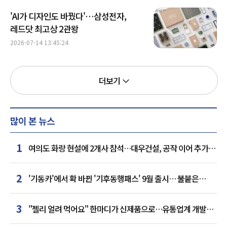
'AI가 디자인도 바꿨다'…삼성전자,
레드닷 최고상 2관왕
2026-07-14 13:45:24
더보기
많이 본 뉴스
1
여의도 화랑 현설에 2개사 참석…대우건설, 공작 이어 추가
거점 확보하나
2
'기동카'에서 확 바뀐 '기후동행패스' 9월 출시… 불붙은
카드사 경쟁
3
"젤리 얼려 먹어요" 한마디가 신제품으로…유통업계 개발실
된 SNS