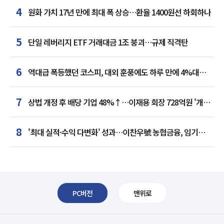
4
원화 가치 17년 만에 최대 폭 상승…환율 1400원선 하회하나
5
단일 레버리지 ETF 거래대금 1조 붕괴…규제 직격탄
6
역대급 폭등했던 코스피, 대외 훈풍에도 하루 만에 4%대
급락
7
상법 개정 후 배당 기업 48%↑…이재용 회장 728억원 '개인
최다'
8
'최대 실적·수익 다변화' 성과…이찬우號 농협금융, 임기
말년 성장 박차
PC버전
맨위로