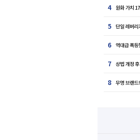
4
원화 가치 1
5
단일 레버리지
6
역대급 폭등했
7
상법 개정 후
8
무명 브랜드