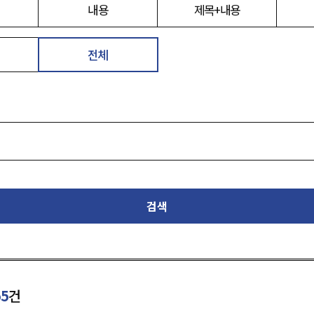
내용
제목+내용
전체
검색
55
건