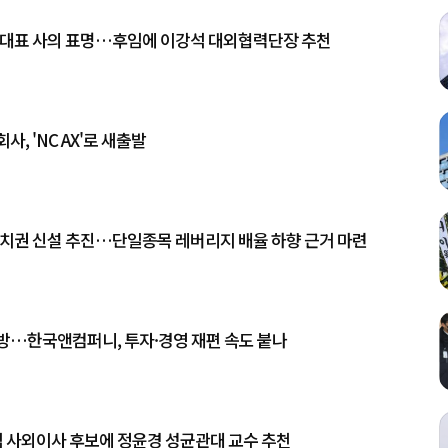
 대표 사의 표명…후임에 이강석 대외협력단장 추천
사, 'NC AX'로 새출발
조치권 신설 추진…단일종목 레버리지 배율 하향 근거 마련
방…한국앤컴퍼니, 투자·경영 재편 속도 붙나
임 사외이사 후보에 정윤경 성균관대 교수 추천