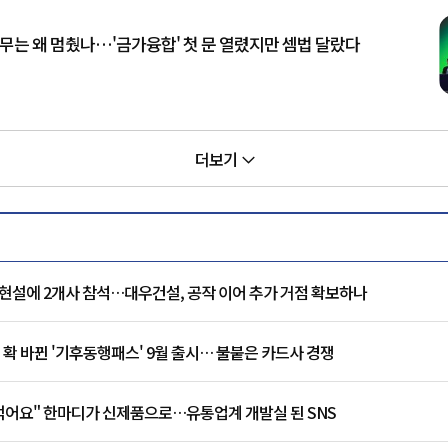
나무는 왜 멈췄나…'금가융합' 첫 문 열렸지만 셈법 달랐다
더보기
현설에 2개사 참석…대우건설, 공작 이어 추가 거점 확보하나
 확 바뀐 '기후동행패스' 9월 출시… 불붙은 카드사 경쟁
 먹어요" 한마디가 신제품으로…유통업계 개발실 된 SNS