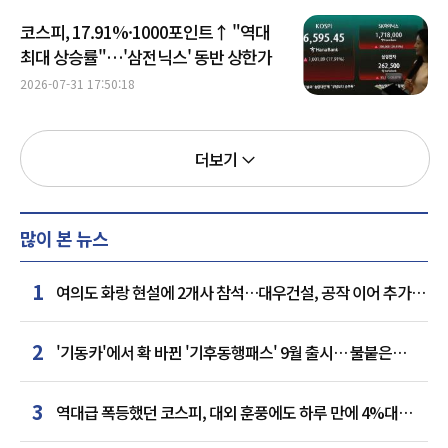
코스피, 17.91%·1000포인트↑ "역대
최대 상승률"…'삼전닉스' 동반 상한가
2026-07-31 17:50:18
더보기
많이 본 뉴스
1
여의도 화랑 현설에 2개사 참석…대우건설, 공작 이어 추가
거점 확보하나
2
'기동카'에서 확 바뀐 '기후동행패스' 9월 출시… 불붙은
카드사 경쟁
3
역대급 폭등했던 코스피, 대외 훈풍에도 하루 만에 4%대
급락