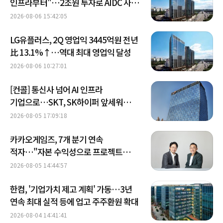
인프라부터"…2조원 투자로 AIDC 사업
속도
2026-08-06 15:42:05
LG유플러스, 2Q 영업익 3445억원 전년
比 13.1%↑…역대 최대 영업익 달성
2026-08-06 10:27:01
[컨콜] 통신사 넘어 AI 인프라
기업으로…SKT, SK하이퍼 앞세워
데이터센터 주도권 경쟁
2026-08-05 17:09:18
카카오게임즈, 7개 분기 연속
적자…"자본 수익성으로 프로젝트
골라낸다"
2026-08-05 14:44:57
한컴, '기업가치 제고 계획' 가동…3년
연속 최대 실적 등에 업고 주주환원 확대
2026-08-04 14:41:41