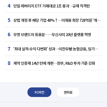
4
단일 레버리지 ETF 거래대금 1조 붕괴…규제 직격탄
5
상법 개정 후 배당 기업 48%↑…이재용 회장 728억원 '개인
최다'
6
무명 브랜드의 등용문……무신사의 20년 플랫폼 혁명
7
'최대 실적·수익 다변화' 성과…이찬우號 농협금융, 임기
말년 성장 박차
8
제약 인증제 14년 만에 개편…정부, R&D 투자 기준 강화
PC버전
맨위로