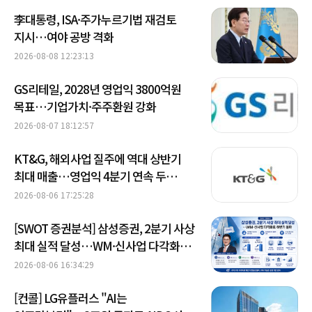
李대통령, ISA·주가누르기법 재검토
지시…여야 공방 격화
2026-08-08 12:23:13
GS리테일, 2028년 영업익 3800억원
목표…기업가치·주주환원 강화
2026-08-07 18:12:57
KT&G, 해외사업 질주에 역대 상반기
최대 매출…영업익 4분기 연속 두
자릿수 성장
2026-08-06 17:25:28
[SWOT 증권분석] 삼성증권, 2분기 사상
최대 실적 달성…WM·신사업 다각화로
하반기 돌파
2026-08-06 16:34:29
[컨콜] LG유플러스 "AI는