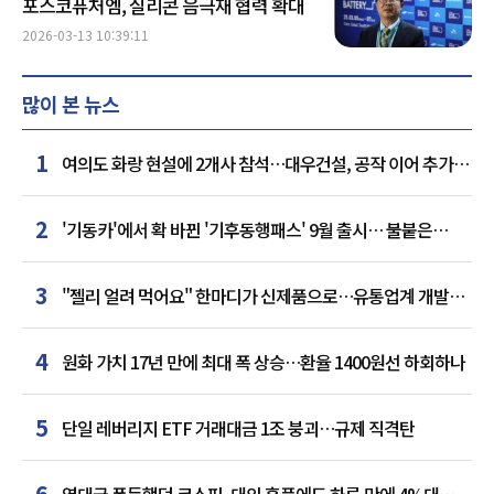
포스코퓨처엠, 실리콘 음극재 협력 확대
2026-03-13 10:39:11
많이 본 뉴스
1
여의도 화랑 현설에 2개사 참석…대우건설, 공작 이어 추가
거점 확보하나
2
'기동카'에서 확 바뀐 '기후동행패스' 9월 출시… 불붙은
카드사 경쟁
3
"젤리 얼려 먹어요" 한마디가 신제품으로…유통업계 개발실
된 SNS
4
원화 가치 17년 만에 최대 폭 상승…환율 1400원선 하회하나
5
단일 레버리지 ETF 거래대금 1조 붕괴…규제 직격탄
6
역대급 폭등했던 코스피, 대외 훈풍에도 하루 만에 4%대