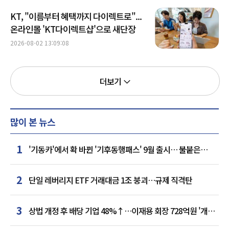
KT, "이름부터 혜택까지 다이렉트로"...
온라인몰 'KT다이렉트샵'으로 새단장
2026-08-02 13:09:08
더보기
많이 본 뉴스
1
'기동카'에서 확 바뀐 '기후동행패스' 9월 출시… 불붙은
카드사 경쟁
2
단일 레버리지 ETF 거래대금 1조 붕괴…규제 직격탄
3
상법 개정 후 배당 기업 48%↑…이재용 회장 728억원 '개인
최다'