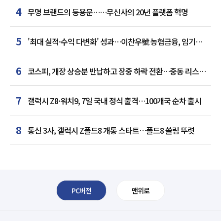
4
무명 브랜드의 등용문……무신사의 20년 플랫폼 혁명
5
'최대 실적·수익 다변화' 성과…이찬우號 농협금융, 임기
말년 성장 박차
6
코스피, 개장 상승분 반납하고 장중 하락 전환…중동 리스크·
美 경계감
7
갤럭시 Z8·워치9, 7일 국내 정식 출격…100개국 순차 출시
8
통신 3사, 갤럭시 Z폴드8 개통 스타트…폴드8 쏠림 뚜렷
PC버전
맨위로