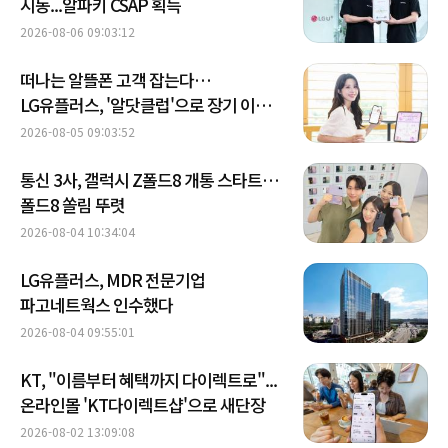
시동...알파키 CSAP 획득
2026-08-06 09:03:12
떠나는 알뜰폰 고객 잡는다…
LG유플러스, '알닷클럽'으로 장기 이용
공략
2026-08-05 09:03:52
통신 3사, 갤럭시 Z폴드8 개통 스타트…
폴드8 쏠림 뚜렷
2026-08-04 10:34:04
LG유플러스, MDR 전문기업
파고네트웍스 인수했다
2026-08-04 09:55:01
KT, "이름부터 혜택까지 다이렉트로"...
온라인몰 'KT다이렉트샵'으로 새단장
2026-08-02 13:09:08