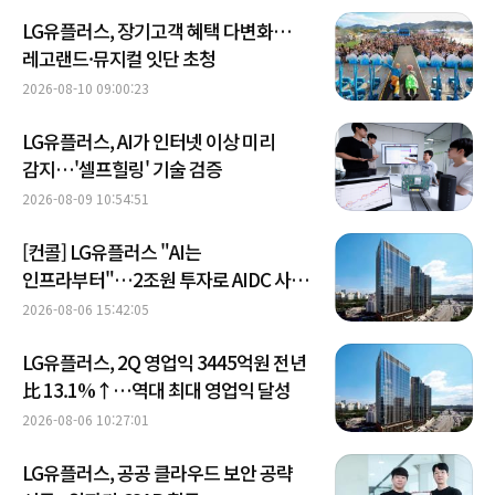
LG유플러스, 장기고객 혜택 다변화…
레고랜드·뮤지컬 잇단 초청
2026-08-10 09:00:23
LG유플러스, AI가 인터넷 이상 미리
감지…'셀프힐링' 기술 검증
2026-08-09 10:54:51
[컨콜] LG유플러스 "AI는
인프라부터"…2조원 투자로 AIDC 사업
속도
2026-08-06 15:42:05
LG유플러스, 2Q 영업익 3445억원 전년
比 13.1%↑…역대 최대 영업익 달성
2026-08-06 10:27:01
LG유플러스, 공공 클라우드 보안 공략