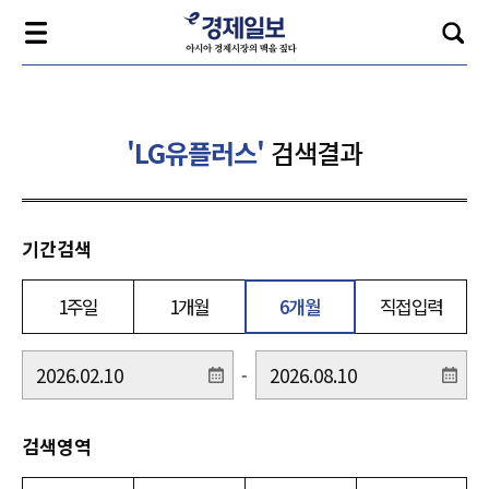
'LG유플러스'
검색결과
기간검색
1주일
1개월
6개월
직접입력
-
검색영역