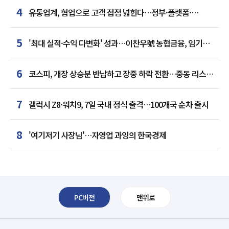
4
유통업계, 협업으로 고객 접점 넓힌다…정부·플랫폼·
인플루언서와 맞손
5
'최대 실적·수익 다변화' 성과…이찬우號 농협금융, 임기
말년 성장 박차
6
코스피, 개장 상승분 반납하고 장중 하락 전환…중동 리스크·
美 경계감
7
갤럭시 Z8·워치9, 7일 국내 정식 출격…100개국 순차 출시
8
'여기저기 사장님'…자영업 과잉의 한국경제
PC버전
맨위로