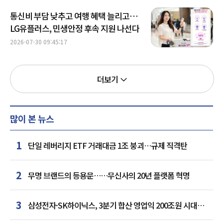
통신비 부담 낮추고 여행 혜택 늘리고…
LG유플러스, 민생안정 후속 지원 나선다
2026-07-30 09:45:17
더보기
많이 본 뉴스
1
단일 레버리지 ETF 거래대금 1조 붕괴…규제 직격탄
2
무명 브랜드의 등용문……무신사의 20년 플랫폼 혁명
3
삼성전자·SK하이닉스, 3분기 합산 영업익 200조원 시대
여나…中 추격은 부담