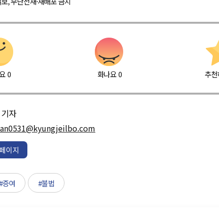
경제일보, 무단전재·재배포 금지
요
0
화나요
0
추천
기자
han0531@kyungjeilbo.com
페이지
#증여
#불법