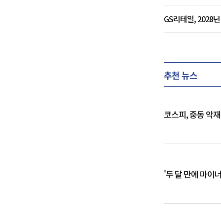
GS리테일, 202
추천 뉴스
코스피, 중동 악
'두 달 만에 마이