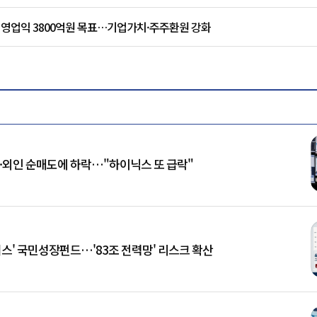
8년 영업익 3800억원 목표…기업가치·주주환원 강화
재·외인 순매도에 하락…"하이닉스 또 급락"
너스' 국민성장펀드…'83조 전력망' 리스크 확산