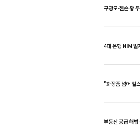
구광모·젠슨 황 두
4대 은행 NIM 
"화장품 넘어 헬
부동산 공급 해법