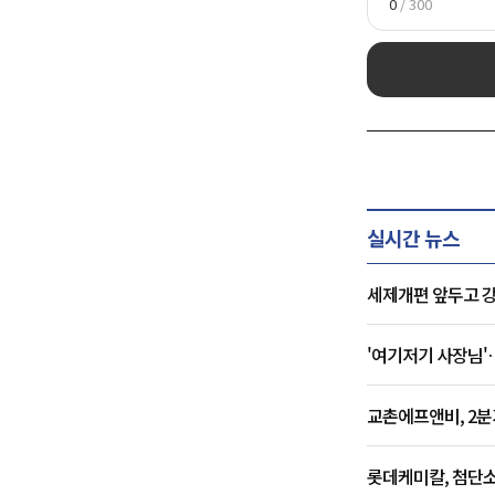
0
/ 300
실시간 뉴스
세제개편 앞두고 
'여기저기 사장님
교촌에프앤비, 2분
롯데케미칼, 첨단소