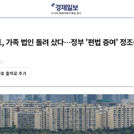
트, 가족 법인 돌려 샀다…정부 '편법 증여' 정
57
선호 출처로 추가