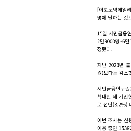
[이코노믹데일리
명에 달하는 것
15일 서민금융
2만9000명~6
정됐다.
지난 2023년 불
원)보다는 감소
서민금융연구원은
확대한 데 기인한
로 전년(8.2%)
이번 조사는 신용
이용 중인 153