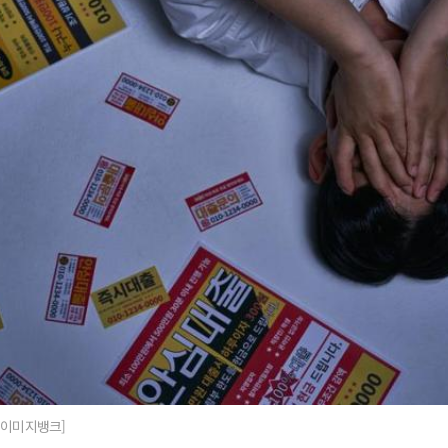
티이미지뱅크]