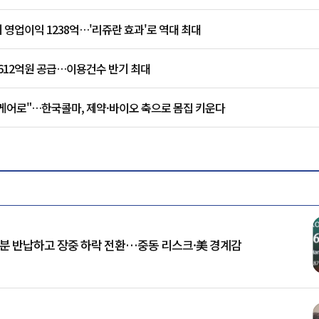
 영업이익 1238억…'리쥬란 효과'로 역대 최대
612억원 공급…이용건수 반기 최대
케어로"…한국콜마, 제약·바이오 축으로 몸집 키운다
승분 반납하고 장중 하락 전환…중동 리스크·美 경계감