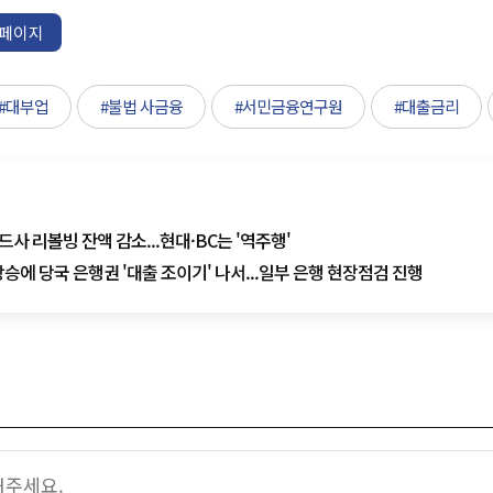
페이지
#대부업
#불법 사금융
#서민금융연구원
#대출금리
드사 리볼빙 잔액 감소...현대·BC는 '역주행'
승에 당국 은행권 '대출 조이기' 나서...일부 은행 현장점검 진행