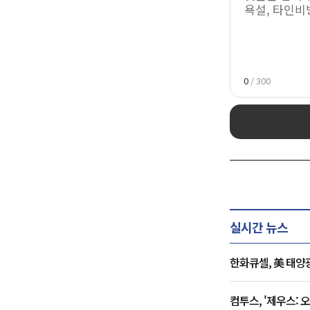
0
/ 300
실시간 뉴스
한화큐셀, 美 태양
컴투스, '제우스: 