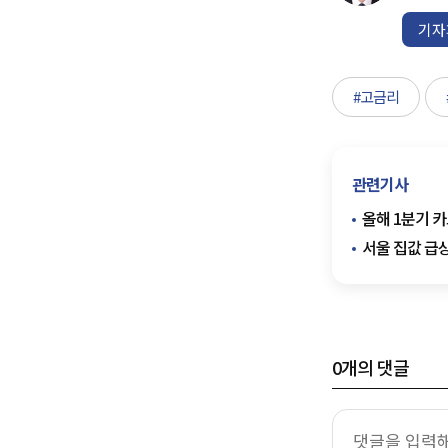
기자
#고금리
관련기사
올해 1분기 카
서울 집값 급상
0
개의 댓글