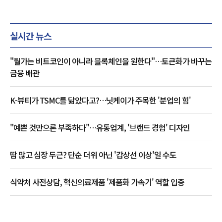
실시간 뉴스
"월가는 비트코인이 아니라 블록체인을 원한다"…토큰화가 바꾸는
금융 배관
K-뷰티가 TSMC를 닮았다고?…닛케이가 주목한 '분업의 힘'
"예쁜 것만으론 부족하다"…유통업계, '브랜드 경험' 디자인
땀 많고 심장 두근? 단순 더위 아닌 '갑상선 이상'일 수도
식약처 사전상담, 혁신의료제품 '제품화 가속기' 역할 입증