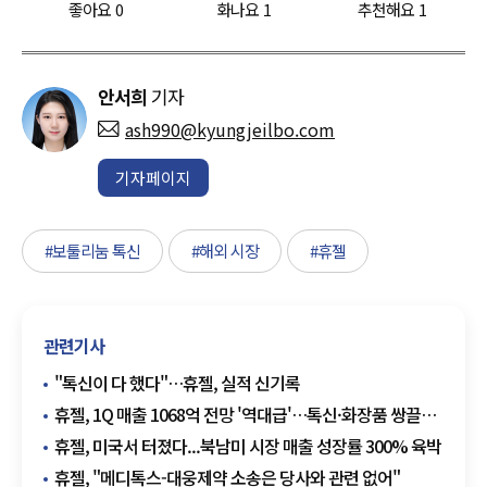
좋아요
0
화나요
1
추천해요
1
안서희
기자
ash990@kyungjeilbo.com
기자페이지
#보툴리눔 톡신
#해외 시장
#휴젤
관련기사
"톡신이 다 했다"…휴젤, 실적 신기록
휴젤, 1Q 매출 1068억 전망 '역대급'…톡신·화장품 쌍끌이
성장
휴젤, 미국서 터졌다...북남미 시장 매출 성장률 300% 육박
휴젤, "메디톡스-대웅제약 소송은 당사와 관련 없어"