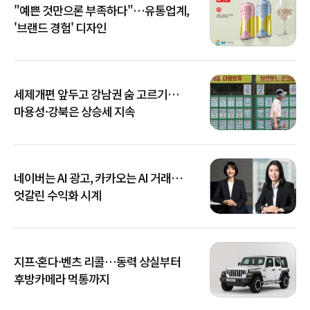
"예쁜 것만으론 부족하다"…유통업계,
'브랜드 경험' 디자인
세제개편 앞두고 강남권 숨 고르기…
마용성·강북은 상승세 지속
네이버는 AI 광고, 카카오는 AI 거래…
엇갈린 수익화 시계
지프·혼다·벤츠 리콜…동력 상실부터
후방카메라 먹통까지