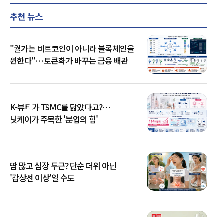
추천 뉴스
"월가는 비트코인이 아니라 블록체인을
원한다"…토큰화가 바꾸는 금융 배관
K-뷰티가 TSMC를 닮았다고?…
닛케이가 주목한 '분업의 힘'
땀 많고 심장 두근? 단순 더위 아닌
'갑상선 이상'일 수도