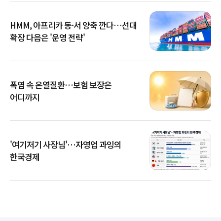
HMM, 아프리카 동·서 양축 깐다…선대
확장 다음은 '운영 전략'
폭염 속 온열질환…보험 보장은
어디까지
'여기저기 사장님'…자영업 과잉의
한국경제