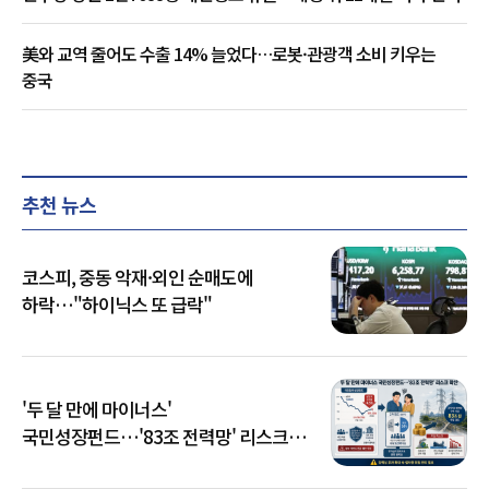
美와 교역 줄어도 수출 14% 늘었다…로봇·관광객 소비 키우는
중국
추천 뉴스
코스피, 중동 악재·외인 순매도에
하락…"하이닉스 또 급락"
'두 달 만에 마이너스'
국민성장펀드…'83조 전력망' 리스크
확산