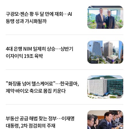
구광모·젠슨 황 두 달 만에 재회…AI
동맹 성과 가시화될까
4대 은행 NIM 일제히 상승…상반기
이자이익 19조 육박
"화장품 넘어 헬스케어로"…한국콜마,
제약·바이오 축으로 몸집 키운다
부동산 공급 해법 찾는 정부…이재명
대통령, 2차 점검회의 주재