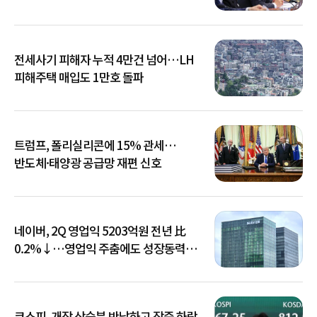
전세사기 피해자 누적 4만건 넘어…LH
피해주택 매입도 1만호 돌파
트럼프, 폴리실리콘에 15% 관세…
반도체·태양광 공급망 재편 신호
네이버, 2Q 영업익 5203억원 전년 比
0.2%↓…영업익 주춤에도 성장동력
키운다
코스피, 개장 상승분 반납하고 장중 하락