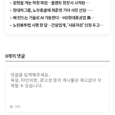
원청을 겨눈 하청 파업…플랜트 현장서 시작된
노란봉투법의 첫 충돌
현대차그룹, 노무총괄에 최준영 기아 사장 선임…
노란봉투법 대응 강화
배 만드는 기술로 AI 가동한다…HD현대중공업 美
데이터센터에 발전용 엔진 공급
노란봉투법 시행 한 달…건설업계, '사용자성' 인정 두고
혼선 확산
0
개의 댓글
0
/ 300