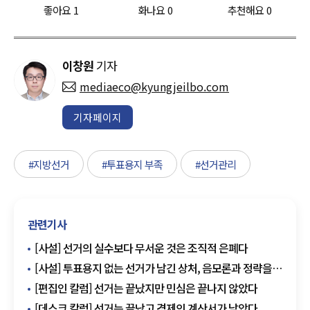
좋아요
1
화나요
0
추천해요
0
이창원
기자
mediaeco@kyungjeilbo.com
기자페이지
#지방선거
#투표용지 부족
#선거관리
관련기사
[사설] 선거의 실수보다 무서운 것은 조직적 은폐다
[사설] 투표용지 없는 선거가 남긴 상처, 음모론과 정략을
넘어 시스템 개혁이 먼저다
[편집인 칼럼] 선거는 끝났지만 민심은 끝나지 않았다
[데스크 칼럼] 선거는 끝났고 경제의 계산서가 남았다