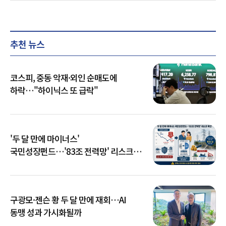
추천 뉴스
코스피, 중동 악재·외인 순매도에
하락…"하이닉스 또 급락"
'두 달 만에 마이너스'
국민성장펀드…'83조 전력망' 리스크
확산
구광모·젠슨 황 두 달 만에 재회…AI
동맹 성과 가시화될까