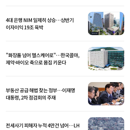
4대 은행 NIM 일제히 상승…상반기
이자이익 19조 육박
"화장품 넘어 헬스케어로"…한국콜마,
제약·바이오 축으로 몸집 키운다
부동산 공급 해법 찾는 정부…이재명
대통령, 2차 점검회의 주재
전세사기 피해자 누적 4만건 넘어…LH