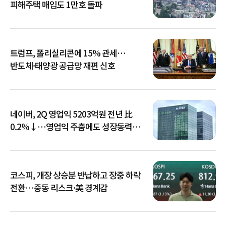
피해주택 매입도 1만호 돌파
트럼프, 폴리실리콘에 15% 관세…
반도체·태양광 공급망 재편 신호
네이버, 2Q 영업익 5203억원 전년 比
0.2%↓…영업익 주춤에도 성장동력
키운다
코스피, 개장 상승분 반납하고 장중 하락
전환…중동 리스크·美 경계감