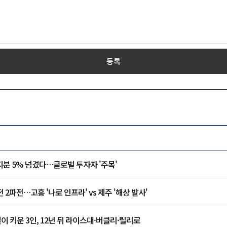
등록
지분 5% 넘겼다…글로벌 투자자 '주목'
2파전…고흥 '나로 인프라' vs 제주 '해상 발사'
실이 키운 3인, 12년 뒤 라이스대·버클리·릴리로