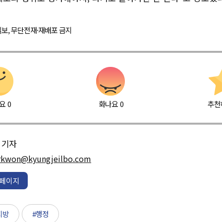
경제일보, 무단전재·재배포 금지
요
0
화나요
0
추천
기자
rkwon@kyungjeilbo.com
페이지
지방
#행정