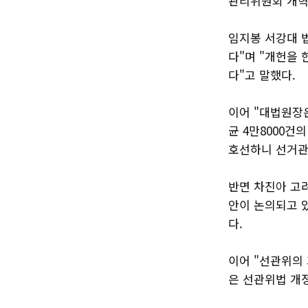
관리위원회 개혁을
임지봉 서강대 
다"며 "개헌을
다"고 말했다.
이어 "대법원장
균 4만8000
호선하니 선거관
반면 차진아 고
안이 논의되고 
다.
이어 "선관위의
은 선관위법 개