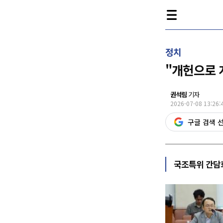
정치
"개헌으로 
권석림
기자
2026-07-08 13:26:
구글 검색 
국조특위 간담회