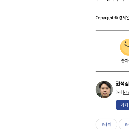
Copyright © 
좋아
권석림
ks
기자
#자치
#