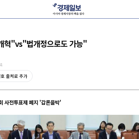
개혁"vs"법개정으로도 가능"
41
선호 출처로 추가
 사전투표제 폐지 '갑론을박'