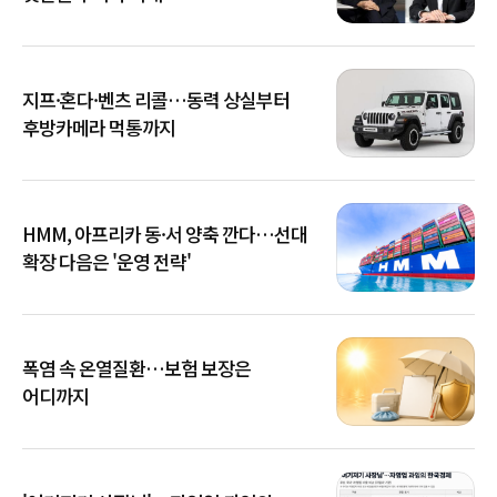
지프·혼다·벤츠 리콜…동력 상실부터
후방카메라 먹통까지
HMM, 아프리카 동·서 양축 깐다…선대
확장 다음은 '운영 전략'
폭염 속 온열질환…보험 보장은
어디까지