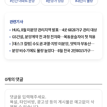
#민간 아파트 분양
#분양가 상승
#대단지 물량
관련기사
HUG, 8월 미분양 관리지역 발표…4곳 6828가구 관리 대상
GS건설, 분양계약 전 과정 전자화…목동윤슬자이 첫 적용
[데스크 칼럼] 수도권 과열·지방 미분양, 엇박자 부동산
정책의 대가
분양 비수기에도 물량 늘었다…8월 전국 2만8015가구
예정
0
개의 댓글