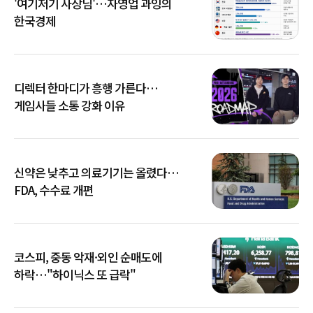
'여기저기 사장님'…자영업 과잉의
한국경제
디렉터 한마디가 흥행 가른다…
게임사들 소통 강화 이유
신약은 낮추고 의료기기는 올렸다…
FDA, 수수료 개편
코스피, 중동 악재·외인 순매도에
하락…"하이닉스 또 급락"