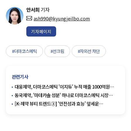
안서희
기자
ash990@kyungjeilbo.com
기자페이지
#더마코스메틱
#선크림
#자외선 차단
관련기사
대웅제약, 더마코스메틱 '이지듀' 누적 매출 1000억원
돌파…전년比 200% 성장
동국제약, '마데카솔 성분' 하나로 더마코스메틱 시장
흔든다
[K-제약 뷰티 트렌드③] '안전성과 효능' 앞세운
더마코스메틱, 소비자 선택 기준 바꾼다