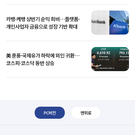
카뱅·케뱅 상반기 순익 희비…플랫폼·
개인사업자 금융으로 성장 기반 확대
美 훈풍·국제유가 하락에 외인 귀환…
코스피·코스닥 동반 상승
PC버전
맨위로