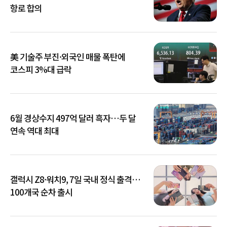
항로 합의
美 기술주 부진·외국인 매물 폭탄에
코스피 3%대 급락
6월 경상수지 497억 달러 흑자…두 달
연속 역대 최대
갤럭시 Z8·워치9, 7일 국내 정식 출격…
100개국 순차 출시