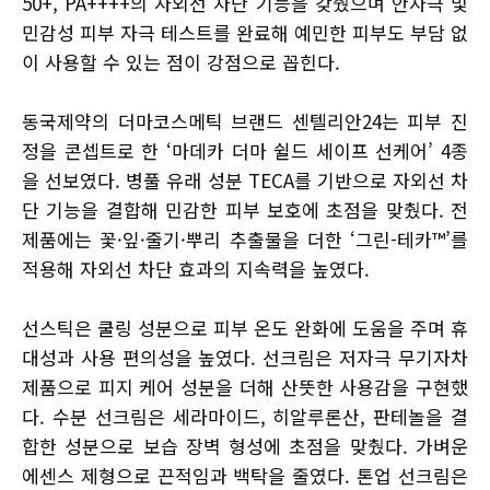
50+, PA++++의 자외선 차단 기능을 갖췄으며 안자극 및
민감성 피부 자극 테스트를 완료해 예민한 피부도 부담 없
이 사용할 수 있는 점이 강점으로 꼽힌다.
동국제약의 더마코스메틱 브랜드 센텔리안24는 피부 진
정을 콘셉트로 한 ‘마데카 더마 쉴드 세이프 선케어’ 4종
을 선보였다. 병풀 유래 성분 TECA를 기반으로 자외선 차
단 기능을 결합해 민감한 피부 보호에 초점을 맞췄다. 전
제품에는 꽃·잎·줄기·뿌리 추출물을 더한 ‘그린-테카™’를
적용해 자외선 차단 효과의 지속력을 높였다.
선스틱은 쿨링 성분으로 피부 온도 완화에 도움을 주며 휴
대성과 사용 편의성을 높였다. 선크림은 저자극 무기자차
제품으로 피지 케어 성분을 더해 산뜻한 사용감을 구현했
다. 수분 선크림은 세라마이드, 히알루론산, 판테놀을 결
합한 성분으로 보습 장벽 형성에 초점을 맞췄다. 가벼운
에센스 제형으로 끈적임과 백탁을 줄였다. 톤업 선크림은