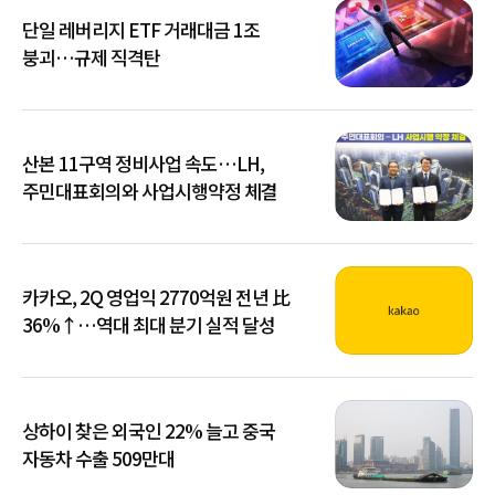
단일 레버리지 ETF 거래대금 1조
붕괴…규제 직격탄
산본 11구역 정비사업 속도…LH,
주민대표회의와 사업시행약정 체결
카카오, 2Q 영업익 2770억원 전년 比
36%↑…역대 최대 분기 실적 달성
상하이 찾은 외국인 22% 늘고 중국
자동차 수출 509만대