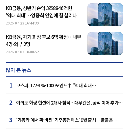
KB금융, 상반기 순익 3조8846억원
'역대 최대'…양종희 연임에 힘 실리나
2026-07-23 16:44:39
KB금융, 차기 회장 후보 6명 확정…내부
4명·외부 2명
2026-07-03 18:00:52
많이 본 뉴스
1
코스피, 17.91%·1000포인트↑ "역대 최대
상승률"…'삼전닉스' 동반 상한가
2
여의도 화랑 현설에 2개사 참석…대우건설, 공작 이어 추가
거점 확보하나
3
'기동카'에서 확 바뀐 '기후동행패스' 9월 출시… 불붙은
카드사 경쟁