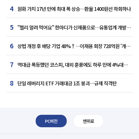
4
원화 가치 17년 만에 최대 폭 상승…환율 1400원선 하회하나
5
"젤리 얼려 먹어요" 한마디가 신제품으로…유통업계 개발실
된 SNS
6
상법 개정 후 배당 기업 48%↑…이재용 회장 728억원 '개인
최다'
7
역대급 폭등했던 코스피, 대외 훈풍에도 하루 만에 4%대
급락
8
단일 레버리지 ETF 거래대금 1조 붕괴…규제 직격탄
PC버전
맨위로