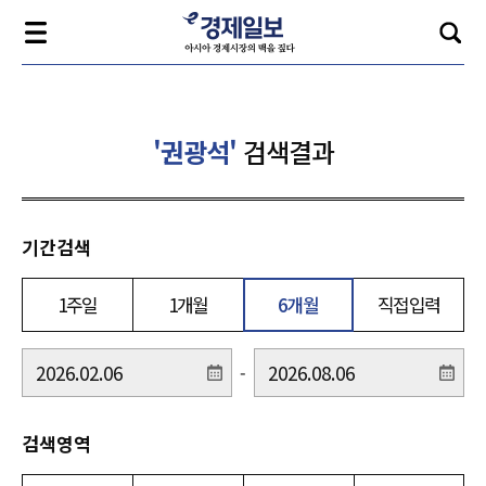
'권광석'
검색결과
기간검색
1주일
1개월
6개월
직접입력
-
검색영역