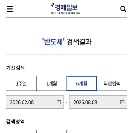
'반도체'
검색결과
기간검색
1주일
1개월
6개월
직접입력
-
검색영역