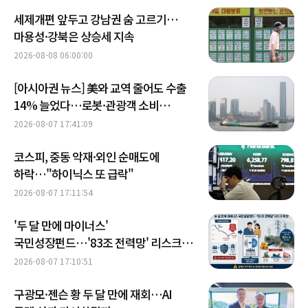
세제개편 앞두고 강남권 숨 고르기…
마용성·강북은 상승세 지속
2026-08-08 06:00:00
[아시아권 뉴스] 美와 교역 줄어도 수출
14% 늘었다…로봇·관광객 소비
키우는 중국
2026-08-07 17:41:09
코스피, 중동 악재·외인 순매도에
하락…"하이닉스 또 급락"
2026-08-07 17:11:54
'두 달 만에 마이너스'
국민성장펀드…'83조 전력망' 리스크
확산
2026-08-07 17:10:51
구광모·젠슨 황 두 달 만에 재회…AI