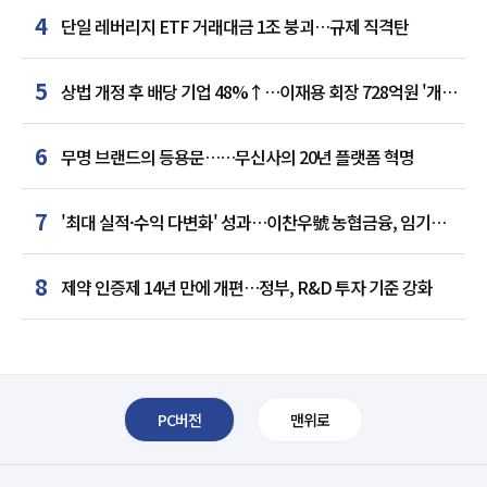
4
단일 레버리지 ETF 거래대금 1조 붕괴…규제 직격탄
5
상법 개정 후 배당 기업 48%↑…이재용 회장 728억원 '개인
최다'
6
무명 브랜드의 등용문……무신사의 20년 플랫폼 혁명
7
'최대 실적·수익 다변화' 성과…이찬우號 농협금융, 임기
말년 성장 박차
8
제약 인증제 14년 만에 개편…정부, R&D 투자 기준 강화
PC버전
맨위로