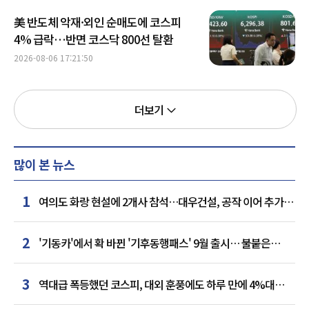
美 반도체 악재·외인 순매도에 코스피
4% 급락…반면 코스닥 800선 탈환
2026-08-06 17:21:50
더보기
많이 본 뉴스
1
여의도 화랑 현설에 2개사 참석…대우건설, 공작 이어 추가
거점 확보하나
2
'기동카'에서 확 바뀐 '기후동행패스' 9월 출시… 불붙은
카드사 경쟁
3
역대급 폭등했던 코스피, 대외 훈풍에도 하루 만에 4%대
급락