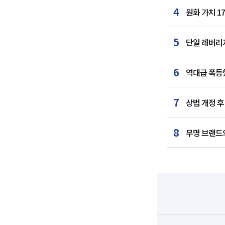
4
원화 가치 1
5
단일 레버리지
6
역대급 폭등했
7
상법 개정 후
8
무명 브랜드