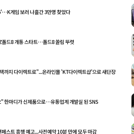
6'…K게임 보러 나흘간 3만명 찾았다
 Z폴드8 개통 스타트…폴드8 쏠림 뚜렷
혜택까지 다이렉트로"...온라인몰 'KT다이렉트샵'으로 새단장
요" 한마디가 신제품으로…유통업계 개발실 된 SNS
 팬페스트 흥행 예고...사전예약 10분 만에 모두 마감