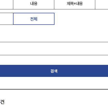
내용
제목+내용
전체
검색
6
건