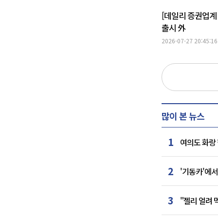
[데일리 증권업계
출시 外
2026-07-27 20:45:16
많이 본 뉴스
1
여의도 화랑 
2
'기동카'에서
3
"젤리 얼려