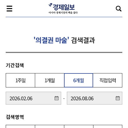
'의결권 마술'
검색결과
기간검색
1주일
1개월
6개월
직접입력
-
검색영역