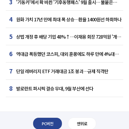
3
'기동카'에서 확 바뀐 '기후동행패스' 9월 출시… 불붙은
카드사 경쟁
4
원화 가치 17년 만에 최대 폭 상승…환율 1400원선 하회하나
5
상법 개정 후 배당 기업 48%↑…이재용 회장 728억원 '개인
최다'
6
역대급 폭등했던 코스피, 대외 훈풍에도 하루 만에 4%대
급락
7
단일 레버리지 ETF 거래대금 1조 붕괴…규제 직격탄
8
발로란트 퍼시픽 결승 무대, 9월 부산에 선다
PC버전
맨위로