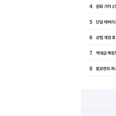
4
원화 가치 1
5
단일 레버리지
6
상법 개정 후
7
역대급 폭등했
8
발로란트 퍼시