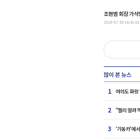
조현범 회장 가석
2026-07-30 16:41:01
많이 본 뉴스
1
여의도 화랑 
2
"젤리 얼려
3
'기동카'에서