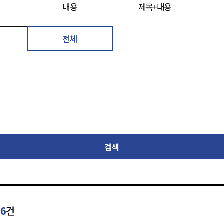
내용
제목+내용
전체
검색
96
건