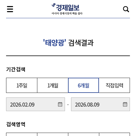
'태양광'
검색결과
기간검색
1주일
1개월
6개월
직접입력
-
검색영역