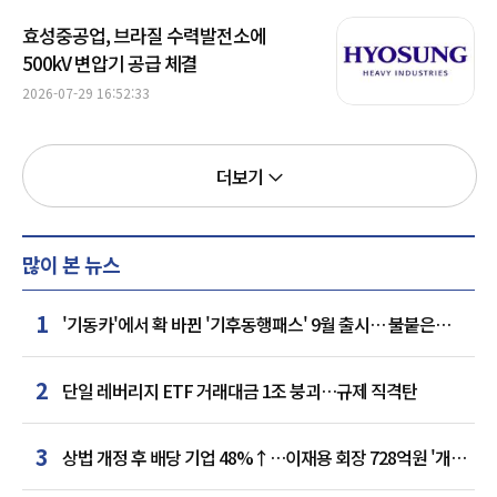
효성중공업, 브라질 수력발전소에
500kV 변압기 공급 체결
2026-07-29 16:52:33
더보기
많이 본 뉴스
1
'기동카'에서 확 바뀐 '기후동행패스' 9월 출시… 불붙은
카드사 경쟁
2
단일 레버리지 ETF 거래대금 1조 붕괴…규제 직격탄
3
상법 개정 후 배당 기업 48%↑…이재용 회장 728억원 '개인
최다'