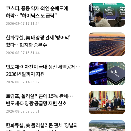
코스피, 중동 악재·외인 순매도에
하락…"하이닉스 또 급락"
2026-08-07 17:11:54
한화큐셀, 美 태양광 관세 '방어막'
쳤다…현지화 승부수
2026-08-07 15:51:44
반도체·이차전지 국내 생산 세액공제…
2036년 말까지 지원
2026-08-07 14:36:02
트럼프, 폴리실리콘에 15% 관세…
반도체·태양광 공급망 재편 신호
2026-08-07 07:50:51
한화큐셀, 美 폴리실리콘 관세 '양날의