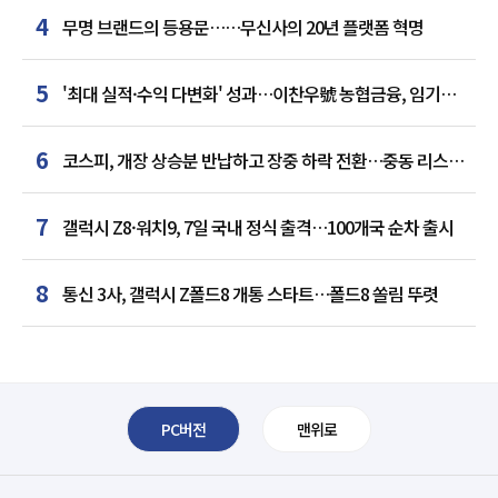
4
무명 브랜드의 등용문……무신사의 20년 플랫폼 혁명
5
'최대 실적·수익 다변화' 성과…이찬우號 농협금융, 임기
말년 성장 박차
6
코스피, 개장 상승분 반납하고 장중 하락 전환…중동 리스크·
美 경계감
7
갤럭시 Z8·워치9, 7일 국내 정식 출격…100개국 순차 출시
8
통신 3사, 갤럭시 Z폴드8 개통 스타트…폴드8 쏠림 뚜렷
PC버전
맨위로