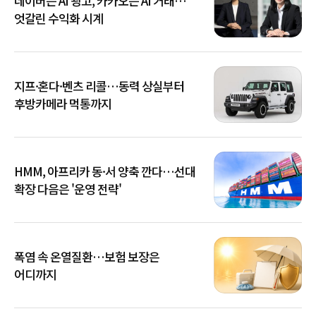
네이버는 AI 광고, 카카오는 AI 거래…
엇갈린 수익화 시계
지프·혼다·벤츠 리콜…동력 상실부터
후방카메라 먹통까지
HMM, 아프리카 동·서 양축 깐다…선대
확장 다음은 '운영 전략'
폭염 속 온열질환…보험 보장은
어디까지