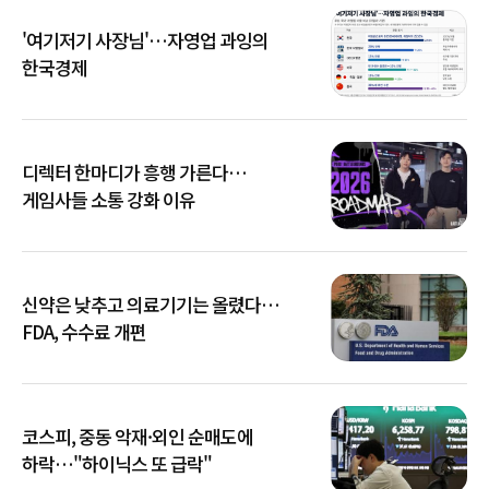
'여기저기 사장님'…자영업 과잉의
한국경제
디렉터 한마디가 흥행 가른다…
게임사들 소통 강화 이유
신약은 낮추고 의료기기는 올렸다…
FDA, 수수료 개편
코스피, 중동 악재·외인 순매도에
하락…"하이닉스 또 급락"