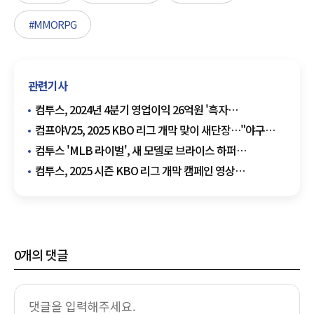
#MMORPG
관련기사
컴투스, 2024년 4분기 영업이익 26억원 '흑자
전환'…"해외 매출만 1000억원"
컴프야V25, 2025 KBO 리그 개막 맞이 새단장…"야구
게임 최초 ABS 구현"
컴투스 'MLB 라이벌', 새 모델로 브라이스 하퍼
선정…"이정후, 야마모토는 1년 더"
컴투스, 2025 시즌 KBO 리그 개막 캠페인 영상
공개…"우리의 야구를 시작하자"
0
개의 댓글