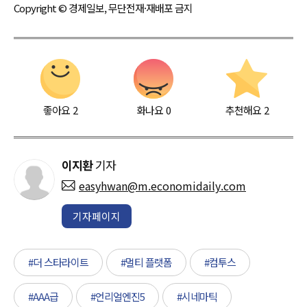
Copyright © 경제일보, 무단전재·재배포 금지
좋아요
2
화나요
0
추천해요
2
이지환
기자
easyhwan@m.economidaily.com
기자페이지
#더 스타라이트
#멀티 플랫폼
#컴투스
#AAA급
#언리얼엔진5
#시네마틱