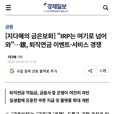
금융
[지다혜의 금은보화] "IRP는 여기로 넘어
와"…銀, 퇴직연금 이벤트·서비스 경쟁
지다혜
기자
2025-04-26 05:11:00
구글 검색 선호 출처로 추가
퇴직연금 적립금, 금융사 중 은행이 여전히 과반
실생활에 유용한 쿠폰 지급 및 플랫폼 확대 개편
※ '금은보화'는 '금융'과 '은행', 드물고 귀한 가치가 있