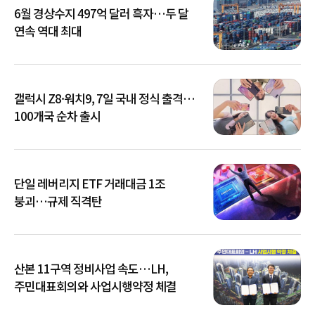
6월 경상수지 497억 달러 흑자…두 달
연속 역대 최대
갤럭시 Z8·워치9, 7일 국내 정식 출격…
100개국 순차 출시
단일 레버리지 ETF 거래대금 1조
붕괴…규제 직격탄
산본 11구역 정비사업 속도…LH,
주민대표회의와 사업시행약정 체결