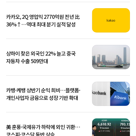
카카오, 2Q 영업익 2770억원 전년 比
36%↑…역대 최대 분기 실적 달성
상하이 찾은 외국인 22% 늘고 중국
자동차 수출 509만대
카뱅·케뱅 상반기 순익 희비…플랫폼·
개인사업자 금융으로 성장 기반 확대
美 훈풍·국제유가 하락에 외인 귀환…
코스피·코스닥 동반 상승