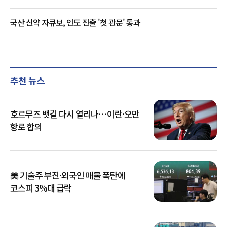
국산 신약 자큐보, 인도 진출 '첫 관문' 통과
추천 뉴스
호르무즈 뱃길 다시 열리나…이란·오만
항로 합의
美 기술주 부진·외국인 매물 폭탄에
코스피 3%대 급락