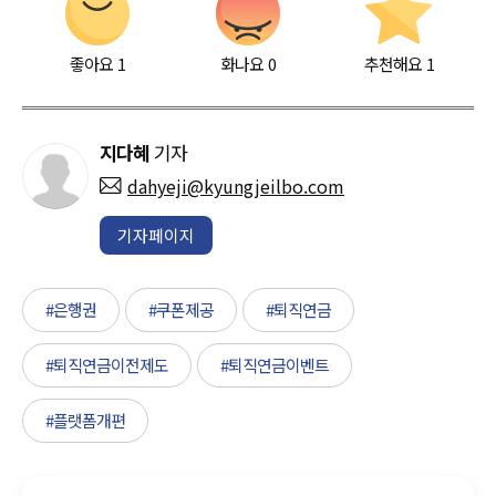
좋아요
1
화나요
0
추천해요
1
지다혜
기자
dahyeji@kyungjeilbo.com
기자페이지
#은행권
#쿠폰제공
#퇴직연금
#퇴직연금이전제도
#퇴직연금이벤트
#플랫폼개편