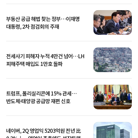
부동산 공급 해법 찾는 정부…이재명
대통령, 2차 점검회의 주재
전세사기 피해자 누적 4만건 넘어…LH
피해주택 매입도 1만호 돌파
트럼프, 폴리실리콘에 15% 관세…
반도체·태양광 공급망 재편 신호
네이버, 2Q 영업익 5203억원 전년 比