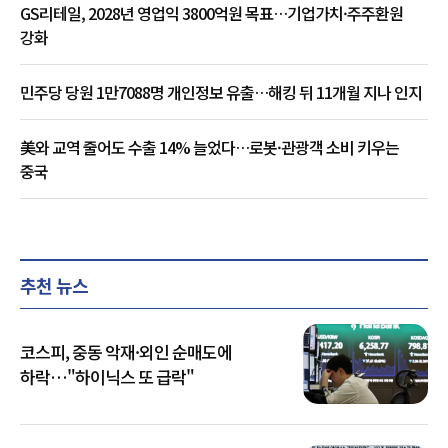
GS리테일, 2028년 영업익 3800억원 목표…기업가치·주주환원
강화
민주당 당원 1만7088명 개인정보 유출…해킹 뒤 11개월 지나 인지
美와 교역 줄어도 수출 14% 늘었다…로봇·관광객 소비 키우는
중국
추천 뉴스
코스피, 중동 악재·외인 순매도에
하락…"하이닉스 또 급락"