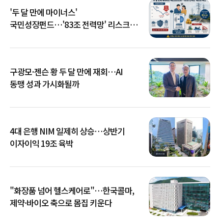
'두 달 만에 마이너스'
국민성장펀드…'83조 전력망' 리스크
확산
구광모·젠슨 황 두 달 만에 재회…AI
동맹 성과 가시화될까
4대 은행 NIM 일제히 상승…상반기
이자이익 19조 육박
"화장품 넘어 헬스케어로"…한국콜마,
제약·바이오 축으로 몸집 키운다