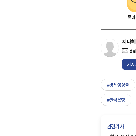
좋아
지다혜
da
기자
#경제성장률
#한국은행
관련기사