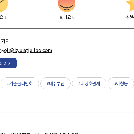
요
1
화나요
0
추천
기자
hyeji@kyungjeilbo.com
페이지
#기준금리인하
#내수부진
#미상호관세
#이창용