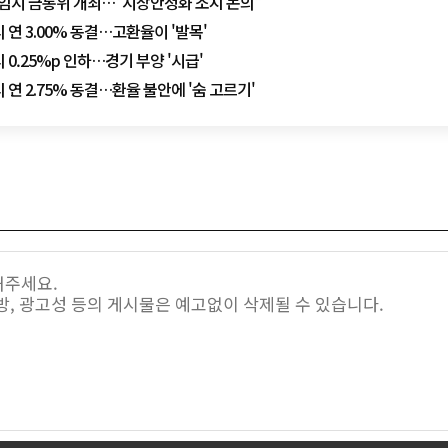
중 임시 금통위 개최…"시장안정화 조치 논의"
 연 3.00% 동결…고환율이 '발목'
 0.25%p 인하…경기 부양 '시급'
 연 2.75% 동결…환율 불안에 '숨 고르기'