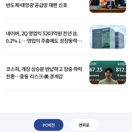
반도체·태양광 공급망 재편 신호
네이버, 2Q 영업익 5203억원 전년 比
0.2%↓…영업익 주춤에도 성장동력
키운다
코스피, 개장 상승분 반납하고 장중 하락
전환…중동 리스크·美 경계감
PC버전
맨위로