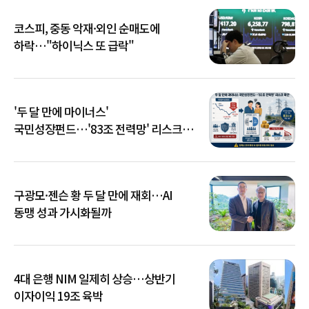
코스피, 중동 악재·외인 순매도에
하락…"하이닉스 또 급락"
'두 달 만에 마이너스'
국민성장펀드…'83조 전력망' 리스크
확산
구광모·젠슨 황 두 달 만에 재회…AI
동맹 성과 가시화될까
4대 은행 NIM 일제히 상승…상반기
이자이익 19조 육박