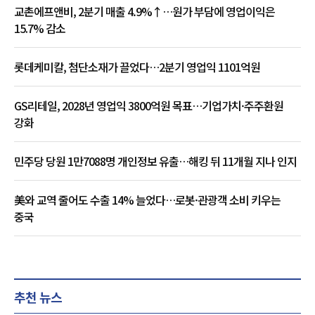
교촌에프앤비, 2분기 매출 4.9%↑…원가 부담에 영업이익은
15.7% 감소
롯데케미칼, 첨단소재가 끌었다…2분기 영업익 1101억원
GS리테일, 2028년 영업익 3800억원 목표…기업가치·주주환원
강화
민주당 당원 1만7088명 개인정보 유출…해킹 뒤 11개월 지나 인지
美와 교역 줄어도 수출 14% 늘었다…로봇·관광객 소비 키우는
중국
추천 뉴스