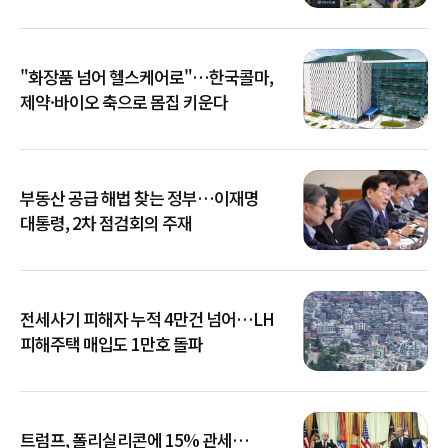
"화장품 넘어 헬스케어로"…한국콜마,
제약·바이오 축으로 몸집 키운다
부동산 공급 해법 찾는 정부…이재명
대통령, 2차 점검회의 주재
전세사기 피해자 누적 4만건 넘어…LH
피해주택 매입도 1만호 돌파
트럼프, 폴리실리콘에 15% 관세…