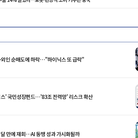
재·외인 순매도에 하락…"하이닉스 또 급락"
너스' 국민성장펀드…'83조 전력망' 리스크 확산
 달 만에 재회…AI 동맹 성과 가시화될까