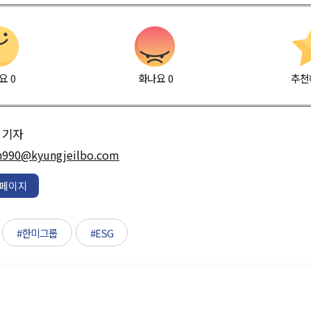
요
0
화나요
0
추천
기자
h990@kyungjeilbo.com
페이지
#한미그룹
#ESG