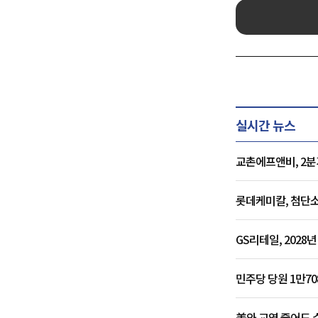
실시간 뉴스
교촌에프앤비, 2분
롯데케미칼, 첨단소
GS리테일, 202
민주당 당원 1만7
美와 교역 줄어도 