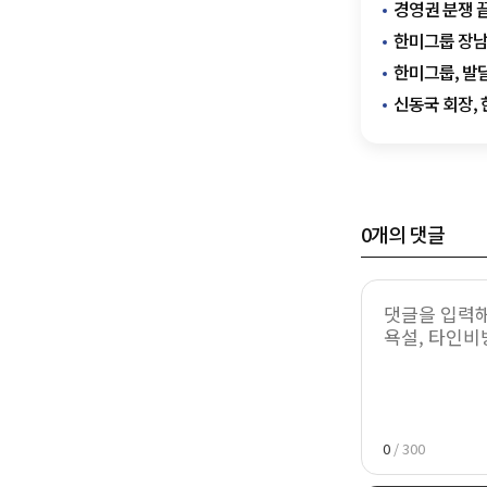
경영권 분쟁 
한미그룹 장남
한미그룹, 발
신동국 회장,
0
개의 댓글
0
/ 300