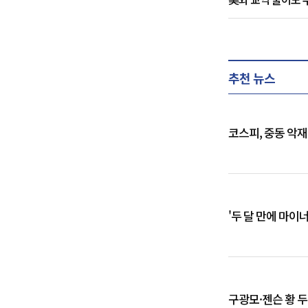
추천 뉴스
코스피, 중동 악
'두 달 만에 마이
구광모·젠슨 황 두