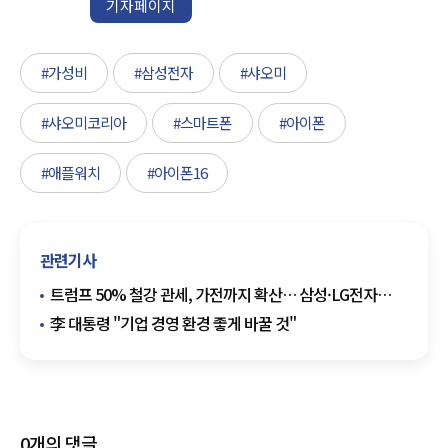
기자페이지
#가성비
#삼성전자
#샤오미
#샤오미코리아
#스마트폰
#아이폰
#애플워치
#아이폰16
관련기사
트럼프 50% 철강 관세, 가전까지 확산… 삼성·LG전자
'비상등'
李 대통령 "기업 경영 환경 좋게 바꿀 것"
0
개의 댓글