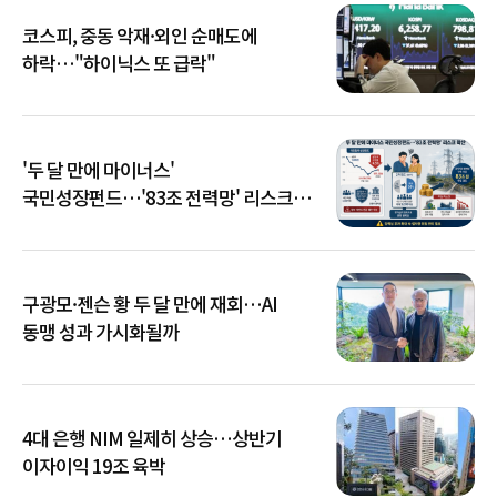
코스피, 중동 악재·외인 순매도에
하락…"하이닉스 또 급락"
'두 달 만에 마이너스'
국민성장펀드…'83조 전력망' 리스크
확산
구광모·젠슨 황 두 달 만에 재회…AI
동맹 성과 가시화될까
4대 은행 NIM 일제히 상승…상반기
이자이익 19조 육박