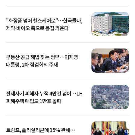
"화장품 넘어 헬스케어로"…한국콜마,
제약·바이오 축으로 몸집 키운다
부동산 공급 해법 찾는 정부…이재명
대통령, 2차 점검회의 주재
전세사기 피해자 누적 4만건 넘어…LH
피해주택 매입도 1만호 돌파
트럼프, 폴리실리콘에 15% 관세…