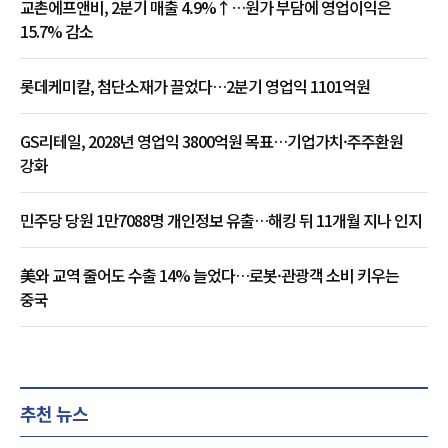
교촌에프앤비, 2분기 매출 4.9%↑…원가 부담에 영업이익은
15.7% 감소
롯데케미칼, 첨단소재가 끌었다…2분기 영업익 1101억원
GS리테일, 2028년 영업익 3800억원 목표…기업가치·주주환원
강화
민주당 당원 1만7088명 개인정보 유출…해킹 뒤 11개월 지나 인지
美와 교역 줄어도 수출 14% 늘었다…로봇·관광객 소비 키우는
중국
추천 뉴스