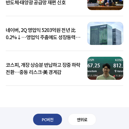
반도체·태양광 공급망 재편 신호
네이버, 2Q 영업익 5203억원 전년 比
0.2%↓…영업익 주춤에도 성장동력
키운다
코스피, 개장 상승분 반납하고 장중 하락
전환…중동 리스크·美 경계감
PC버전
맨위로