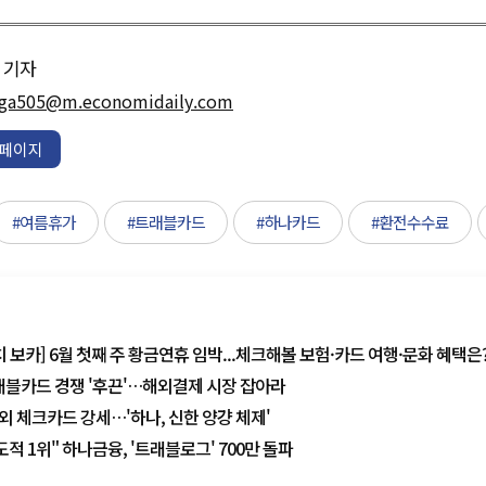
기자
ga505@m.economidaily.com
페이지
#여름휴가
#트래블카드
#하나카드
#환전수수료
 보카] 6월 첫째 주 황금연휴 임박...체크해볼 보험·카드 여행·문화 혜택은
래블카드 경쟁 '후끈'…해외결제 시장 잡아라
외 체크카드 강세…'하나, 신한 양걍 체제'
적 1위" 하나금융, '트래블로그' 700만 돌파