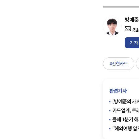
방예준
gu
기자
#신한카드
관련기사
[방예준의 캐치
카드업계, 트
올해 1분기 해
"해외여행 압도