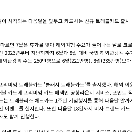
철이 시작되는 다음달을 앞두고 카드사는 신규 트래블카드 출시 
따르면 7월은 휴가를 맞아 해외여행 수요가 늘어나는 달로 코로나
인 2023년부터 지난해까지 6월과 8월 대비 국민 해외관광객 수
해외관광객 수는 250만명으로 6월(221만명), 8월(235만명)보
프리미엄 트래블카드 '클래시 트래블카드'를 출시했다. 해외 이
래블 카드에 프리미엄 카드 혜택인 공항라운지 서비스, 포인트 
카드는 트래블러스 체크카드 1주년 기념행사를 통해 다음달 말까지
인 이벤트를 실시한다. 또한 다음달 18일까지 비자 브랜드 카드
사도 함께 진행한다.