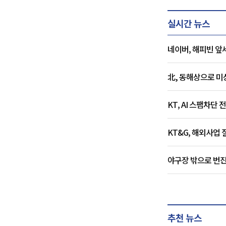
실시간 뉴스
네이버, 해피빈 앞
北, 동해상으로 
KT, AI 스팸차단
KT&G, 해외사업
야구장 밖으로 번진
추천 뉴스