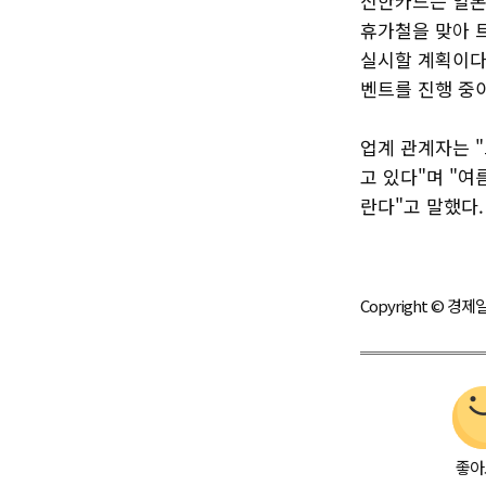
신한카드는 일본 
휴가철을 맞아 
실시할 계획이다.
벤트를 진행 중
업계 관계자는 
고 있다"며 "
란다"고 말했다.
Copyright © 
좋아