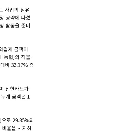
드 사업의 점유
장 공략에 나섰
팅 활동을 준비
해외결제 금액이
H농협)의 직불·
비 33.17% 증
으며 신한카드가
누계 금액은 1
으로 29.85%의
의 비율을 차지하