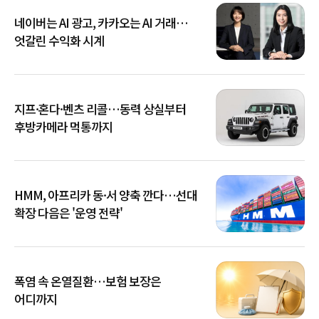
네이버는 AI 광고, 카카오는 AI 거래…
엇갈린 수익화 시계
지프·혼다·벤츠 리콜…동력 상실부터
후방카메라 먹통까지
HMM, 아프리카 동·서 양축 깐다…선대
확장 다음은 '운영 전략'
폭염 속 온열질환…보험 보장은
어디까지