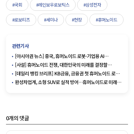
#국회
#레인보우로보틱스
#삼성전자
#로보티즈
#세미나
#현장
#휴머노이드
관련기사
[아시아권 뉴스] 중국, 휴머노이드 로봇·기업용 AI
키운다…데이터센터도 확충
[사설] 휴머노이드 전쟁, 대한민국의 미래를 결정할
골든타임이다
[데일리 뱅킹 브리프] KB금융, 금융권 첫 휴머노이드 로봇
기반 시니어 돌봄 서비스 공개 外
완성차업계, 소형 SUV로 실적 방어…휴머노이드로 미래
건다
0
개의 댓글