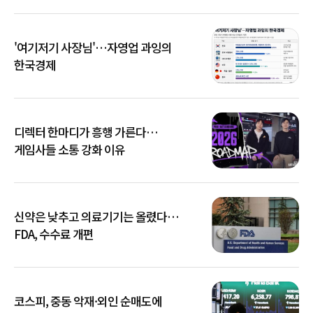
'여기저기 사장님'…자영업 과잉의
한국경제
디렉터 한마디가 흥행 가른다…
게임사들 소통 강화 이유
신약은 낮추고 의료기기는 올렸다…
FDA, 수수료 개편
코스피, 중동 악재·외인 순매도에