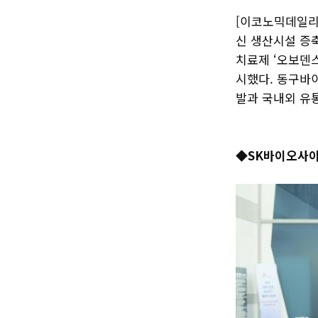
[이코노믹데일리]
신 생산시설 증
치료제 ‘오보덴
시했다. 동구바
발과 국내외 유
◆SK바이오사이