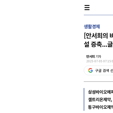
생활경제
[안서희의 
설 증축...
안서희
기자
2025-07-05 07:15:
구글 검색 
삼성바이오에피
셀트리온제약,
동구바이오제약,