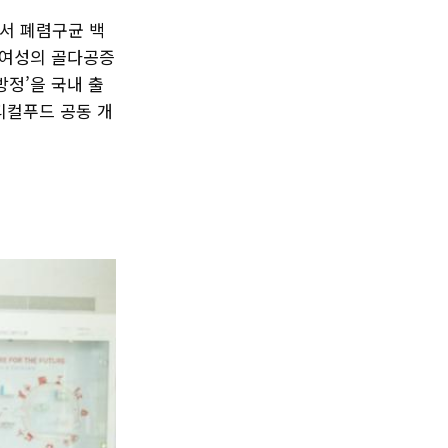
에서 폐렴구균 백
 여성의 골다공증
정’을 국내 출
디컬푸드 공동 개