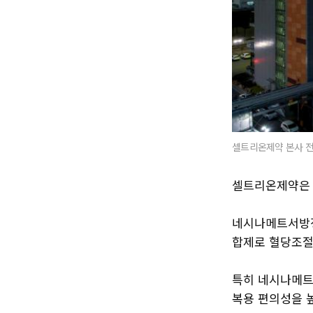
셀트리온제약 본사 전
셀트리온제약은 
네시나메트서방정
합제로 혈당조절
특히 네시나메트
복용 편의성을 