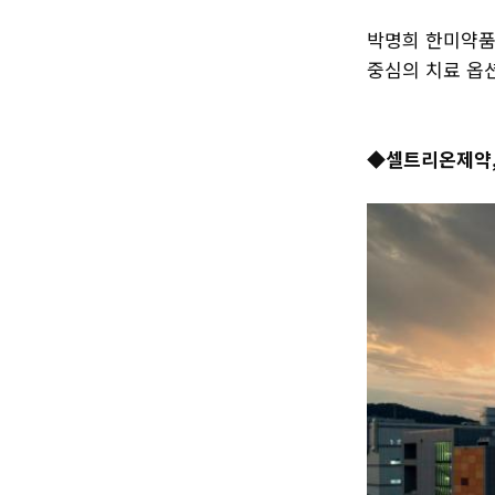
박명희 한미약품
중심의 치료 옵
◆셀트리온제약,