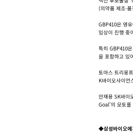
백신 후보물질 ‘
(의약품 제조·
GBP410은 영
임상이 진행 중
특히 GBP410
을 포함하고 있어
토마스 트리옹프 
K바이오사이언스
안재용 SK바이오
Goal’의 모토
◆삼성바이오에피